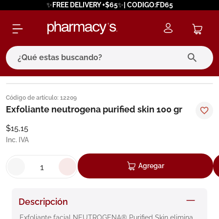
✨FREE DELIVERY +$65✨| CODIGO:FD65
¿Qué estas buscando?
términos más buscados
Código de artículo
:
12209
1
.
eucerin
Exfoliante neutrogena purified skin 100 gr
2
.
protector solar
$
15
,
15
Inc. IVA
3
.
bioderma
4
.
pilexil
Agregar
5
.
cerave
6
.
degraler
Descripción
7
.
megacistin
Exfoliante facial NEUTROGENA® Purified Skin elimina 