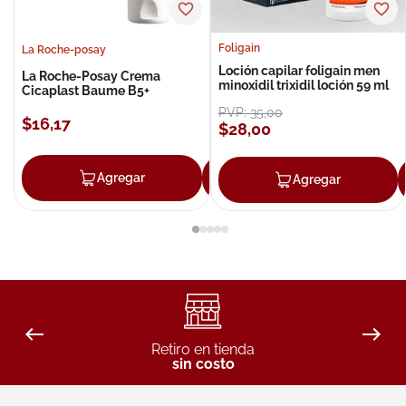
Foligain
La Roche-posay
Loción capilar foligain men
La Roche-Posay Crema
minoxidil trixidil loción 59 ml
Cicaplast Baume B5+
PVP:
35
,
00
$
16
,
17
$
28
,
00
Agregar
Agregar
Agregar
Retiro en tienda
sin costo