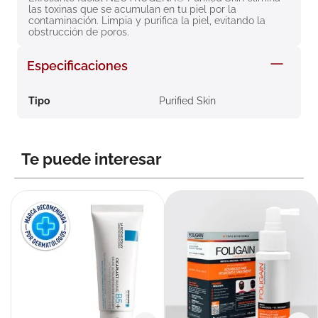
las toxinas que se acumulan en tu piel por la 
8
.
roche posay
contaminación. Limpia y purifica la piel, evitando la 
obstrucción de poros.
9
.
isdin
10
.
neumoflux
Especificaciones
Tipo
Purified Skin
Te puede interesar