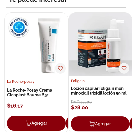
Foligain
La Roche-posay
Loción capilar foligain men
La Roche-Posay Crema
minoxidil trixidil loción 59 ml
Cicaplast Baume B5+
PVP:
35
,
00
$
16
,
17
$
28
,
00
Agregar
Agregar
Agregar