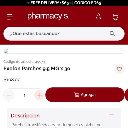
✨FREE DELIVERY +$65✨| CODIGO:FD65
¿Qué estas buscando?
términos más buscados
Código de artículo
:
49573
1
.
eucerin
Exelon Parches 9.5 MG x 30
2
.
protector solar
$
108
,
00
3
.
pilexil
4
.
bioderma
Agregar
5
.
cerave
6
.
degraler
Descripción
7
.
isdin
Parches translúcidos para demencia y alzheimer.