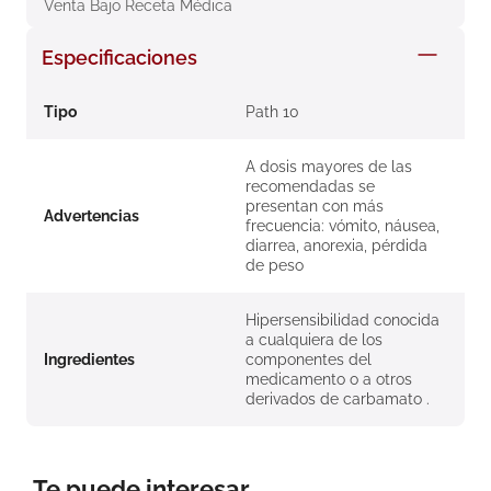
Venta Bajo Receta Médica
8
.
roche posay
Especificaciones
9
.
pañales
10
.
nivea
Tipo
Path 10
A dosis mayores de las
recomendadas se
presentan con más
Advertencias
frecuencia: vómito, náusea,
diarrea, anorexia, pérdida
de peso
Hipersensibilidad conocida
a cualquiera de los
Ingredientes
componentes del
medicamento o a otros
derivados de carbamato .
Te puede interesar