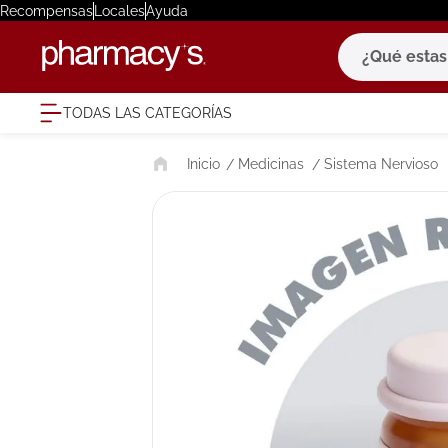
Recompensas
Locales
Ayuda
¿Qué estas bu
TODAS LAS CATEGORÍAS
términ
Medicinas
Sistema Nervioso
1
.
eucerin
2
.
protector
3
.
bioderm
4
.
pilexil
5
.
cerave
6
.
degraler
7
.
megacist
8
.
roche po
9
.
isdin