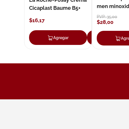
men minoxidil
Cicaplast Baume B5+
loción 59 ml
PVP:
35
,
00
$
16
,
17
$
28
,
00
Agregar
Agregar
Agr