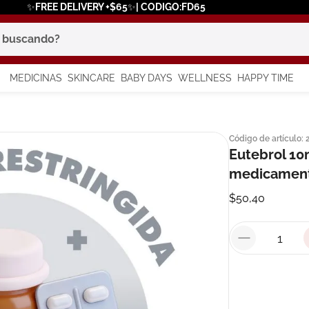
✨FREE DELIVERY +$65✨| CODIGO:FD65
scando?
MEDICINAS
SKINCARE
BABY DAYS
WELLNESS
HAPPY TIME
os más buscados
Código de artículo
:
 solar
Eutebrol 10
a
medicament
$
50
,
40
in
say