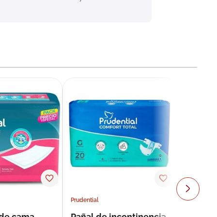
Prudential
 de cama
Pañal de incontinencia