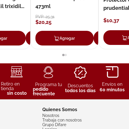
 trixidil
473ml
prudentia
PVP:
25
,
31
$
10
,
37
$
20
,
25
egar
Agregar
Agregar
Agreg
Retiro en
Envíos en
Programa tu
Descuentos
tienda
pedido
60 minutos
todos los días
sin costo
frecuente
Quienes Somos
Nosotros
Trabaja con nosotros
Grupo Difare