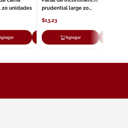
l 20 unidades
prudential large 20
unidades
$
13
,
23
Agregar
Agregar
Agregar
Ag
ar