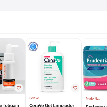
Cerave
Prudential
r foligain
CeraVe Gel Limpiador
Protector