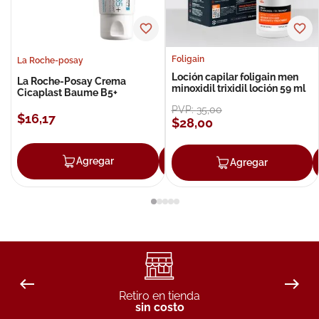
Foligain
La Roche-posay
Loción capilar foligain men
La Roche-Posay Crema
minoxidil trixidil loción 59 ml
Cicaplast Baume B5+
PVP:
35
,
00
$
16
,
17
$
28
,
00
Agregar
Agregar
Agregar
Retiro en tienda
sin costo