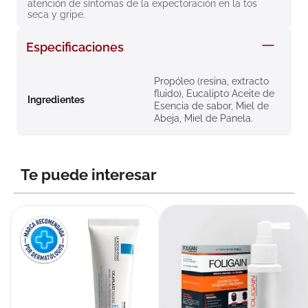
atención de síntomas de la expectoración en la tos 
8
.
roche posay
seca y gripe.
9
.
megacistin
Especificaciones
10
.
pañales
Propóleo (resina, extracto
fluido), Eucalipto Aceite de
Ingredientes
Esencia de sabor, Miel de
Abeja, Miel de Panela.
Te puede interesar