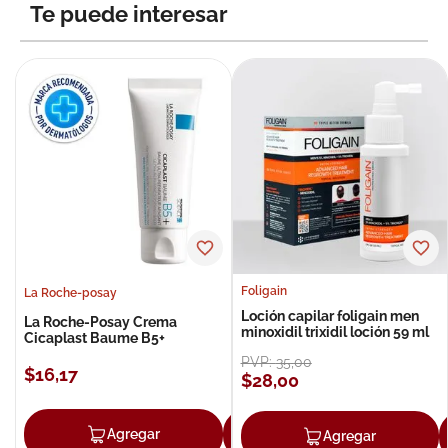
Te puede interesar
Foligain
La Roche-posay
Loción capilar foligain men
La Roche-Posay Crema
minoxidil trixidil loción 59 ml
Cicaplast Baume B5+
PVP:
35
,
00
$
16
,
17
$
28
,
00
Agregar
Agregar
Agregar