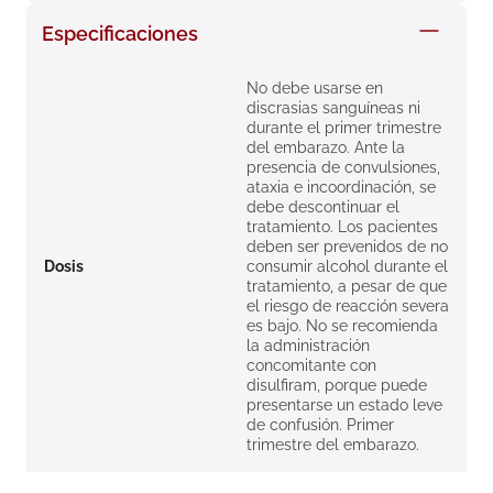
8
.
roche posay
Especificaciones
9
.
megacistin
No debe usarse en
10
.
pañales
discrasias sanguíneas ni
durante el primer trimestre
del embarazo. Ante la
presencia de convulsiones,
ataxia e incoordinación, se
debe descontinuar el
tratamiento. Los pacientes
deben ser prevenidos de no
Dosis
consumir alcohol durante el
tratamiento, a pesar de que
el riesgo de reacción severa
es bajo. No se recomienda
la administración
concomitante con
disulfiram, porque puede
presentarse un estado leve
de confusión. Primer
trimestre del embarazo.