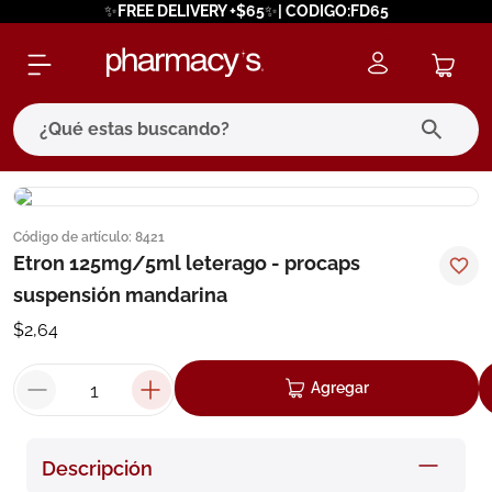
✨FREE DELIVERY +$65✨| CODIGO:FD65
¿Qué estas buscando?
términos más buscados
Código de artículo
:
8421
1
.
eucerin
Etron 125mg/5ml leterago - procaps
2
.
protector solar
suspensión mandarina
3
.
bioderma
$
2
,
64
4
.
pilexil
Agregar
5
.
cerave
6
.
degraler
Descripción
7
.
isdin