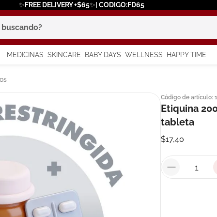
✨FREE DELIVERY +$65✨| CODIGO:FD65
scando?
MEDICINAS
SKINCARE
BABY DAYS
WELLNESS
HAPPY TIME
os más buscados
os
Código de artículo
:
 solar
Etiquina 200
a
tableta
$
17
,
40
say