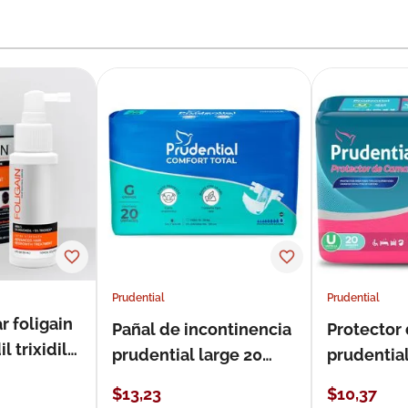
Prudential
Prudential
r foligain
Pañal de incontinencia
Protector
 trixidil
prudential large 20
prudentia
unidades
$
13
,
23
$
10
,
37