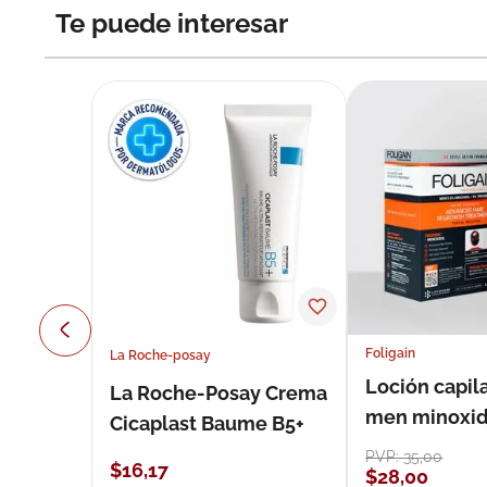
Te puede interesar
Foligain
La Roche-posay
Loción capila
La Roche-Posay Crema
men minoxidil
Cicaplast Baume B5+
loción 59 ml
PVP:
35
,
00
$
16
,
17
$
28
,
00