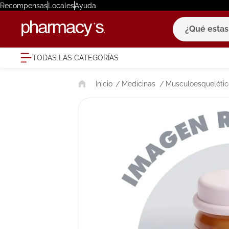
Recompensas
Locales
Ayuda
¿Qué estas bu
TODAS LAS CATEGORÍAS
términ
Medicinas
Musculoesquelétic
1
.
eucerin
2
.
protector
3
.
bioderm
4
.
pilexil
5
.
cerave
6
.
degraler
7
.
isdin
8
.
roche po
9
.
nivea