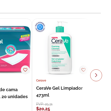
Cerave
CeraVe Gel Limpiador
 de cama
473ml
l 20 unidades
PVP:
25
,
31
$
20
,
25