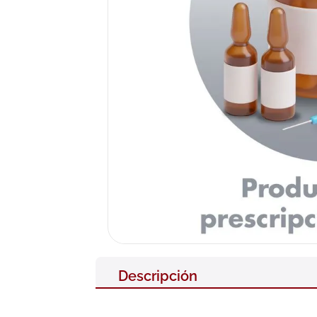
10
.
pañales
Descripción