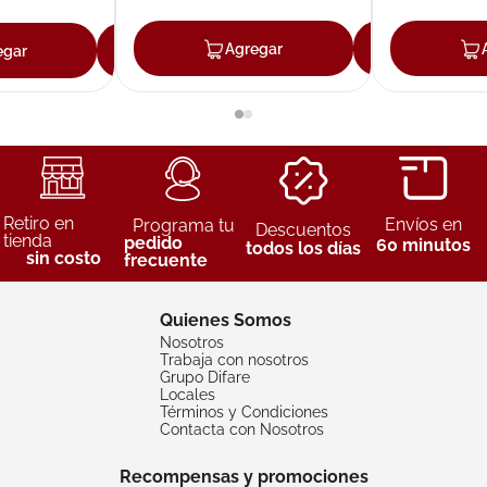
Agregar
Agreg
egar
Agregar
Retiro en
Envíos en
Programa tu
Descuentos
tienda
pedido
60 minutos
todos los días
sin costo
frecuente
Quienes Somos
Nosotros
Trabaja con nosotros
Grupo Difare
Locales
Términos y Condiciones
Contacta con Nosotros
Recompensas y promociones