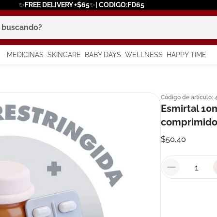
✨FREE DELIVERY +$65✨| CODIGO:FD65
scando?
MEDICINAS
SKINCARE
BABY DAYS
WELLNESS
HAPPY TIME
os más buscados
Código de artículo
:
 solar
Esmirtal 10
comprimido
a
$
50
,
40
say