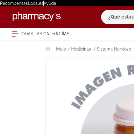
Recompensas
Locales
Ayuda
¿Qué estas bu
TODAS LAS CATEGORÍAS
términ
Medicinas
Sistema Nervioso
1
.
eucerin
2
.
protector
3
.
pilexil
4
.
bioderm
5
.
cerave
6
.
degraler
7
.
isdin
8
.
roche po
9
.
pañales