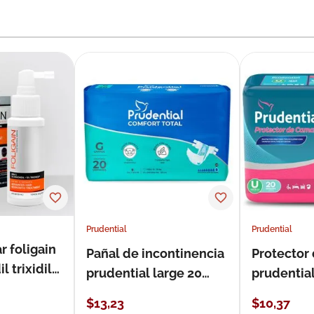
Prudential
Prudential
r foligain
Pañal de incontinencia
Protector
 trixidil
prudential large 20
prudentia
unidades
$
13
,
23
$
10
,
37