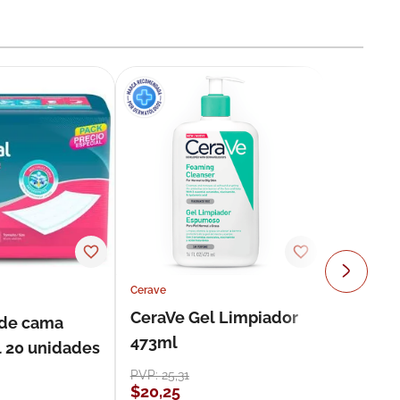
Cerave
CeraVe Gel Limpiador
 de cama
473ml
l 20 unidades
PVP:
25
,
31
$
20
,
25