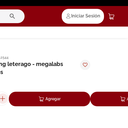
Iniciar Sesión
42544
mg leterago - megalabs
s
Agregar