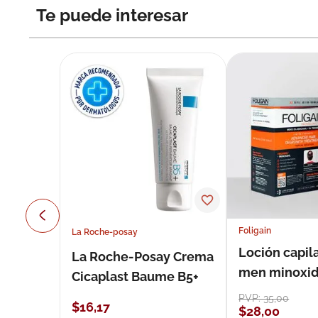
Te puede interesar
Foligain
La Roche-posay
Loción capila
La Roche-Posay Crema
men minoxidil
Cicaplast Baume B5+
loción 59 ml
PVP:
35
,
00
$
16
,
17
$
28
,
00