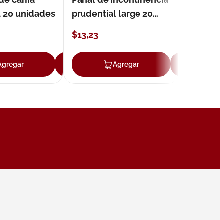
l 20 unidades
prudential large 20
unidades
$
13
,
23
Agregar
Agregar
Agregar
Ag
ar