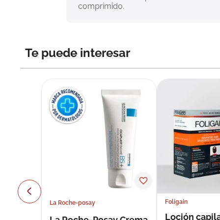
comprimido.
Te puede interesar
Foligain
La Roche-posay
Loción capila
La Roche-Posay Crema