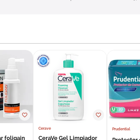
Cerave
Prudential
r foligain
CeraVe Gel Limpiador
Protector