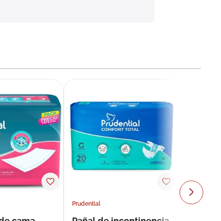
Prudential
 de cama
Pañal de incontinencia