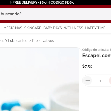
✨FREE DELIVERY +$65✨| CODIGO:FD65
scando?
MEDICINAS
SKINCARE
BABY DAYS
WELLNESS
HAPPY TIME
os más buscados
vos Y Lubricantes
Preservativos
Código de artículo
:
 solar
Escapel co
a
$
7
,
50
say
in