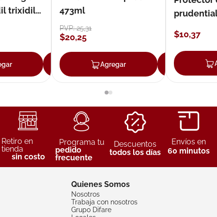
 trixidil
473ml
prudentia
PVP:
25
,
31
$
10
,
37
$
20
,
25
egar
Agregar
Agregar
Agreg
Retiro en
Envíos en
Programa tu
Descuentos
tienda
pedido
60 minutos
todos los días
sin costo
frecuente
Quienes Somos
Nosotros
Trabaja con nosotros
Grupo Difare