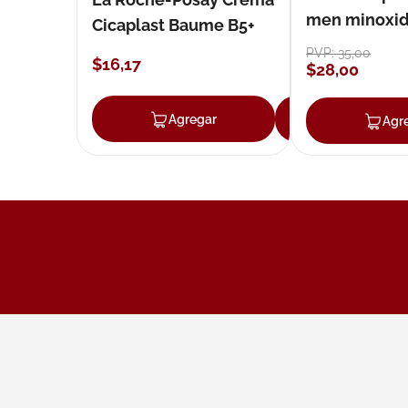
men minoxidil
Cicaplast Baume B5+
loción 59 ml
PVP:
35
,
00
$
16
,
17
$
28
,
00
Agregar
Agregar
Agr