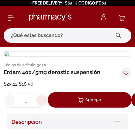
✨FREE DELIVERY +$65✨| CODIGO:FD65
¿Qué estas buscando?
términos más buscados
Código de artículo
:
30418
1
.
eucerin
Erdam 400/5mg derostic suspensión
2
.
protector solar
$
23
,
12
$
18
,
50
3
.
bioderma
4
.
pilexil
Agregar
5
.
cerave
6
.
degraler
Descripción
7
.
isdin