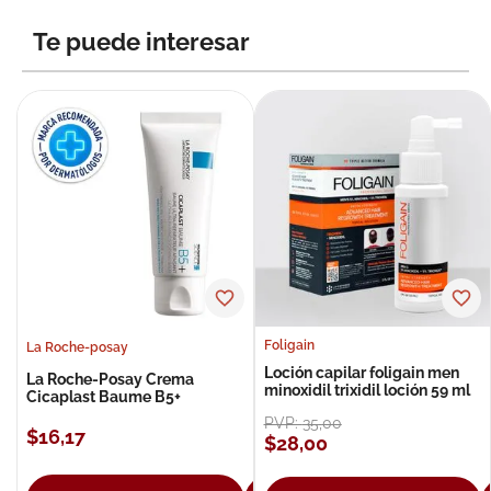
8
.
roche posay
Te puede interesar
9
.
megacistin
10
.
pañales
Foligain
La Roche-posay
Loción capilar foligain men
La Roche-Posay Crema
minoxidil trixidil loción 59 ml
Cicaplast Baume B5+
PVP:
35
,
00
$
16
,
17
$
28
,
00