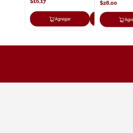
$
16
,
17
$
28
,
00
Agregar
Agregar
Agr