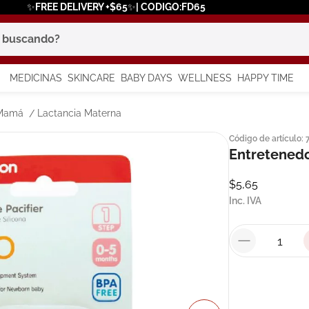
✨FREE DELIVERY +$65✨| CODIGO:FD65
scando?
MEDICINAS
SKINCARE
BABY DAYS
WELLNESS
HAPPY TIME
os más buscados
 Mamá
Lactancia Materna
Código de artículo
:
 solar
Entretenedo
a
$
5
,
65
Inc. IVA
say