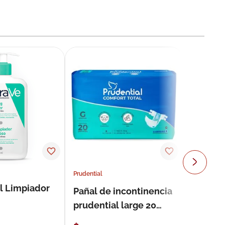
Prudential
l Limpiador
Pañal de incontinencia
prudential large 20
unidades