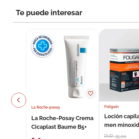
Te puede interesar
Foligain
La Roche-posay
Loción capila
La Roche-Posay Crema
men minoxidil
Cicaplast Baume B5+
loción 59 ml
PVP:
35
,
00