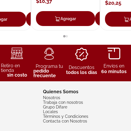
$
10
,
37
$
20
,
25
Agregar
Agreg
egar
Agregar
Retiro en
Envíos en
Programa tu
Descuentos
tienda
pedido
60 minutos
todos los días
sin costo
frecuente
Quienes Somos
Nosotros
Trabaja con nosotros
Grupo Difare
Locales
Términos y Condiciones
Contacta con Nosotros