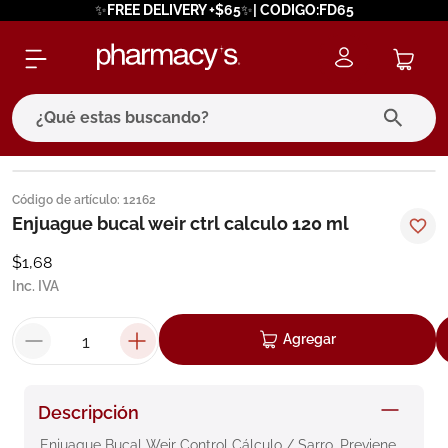
✨FREE DELIVERY +$65✨| CODIGO:FD65
¿Qué estas buscando?
términos más buscados
Código de artículo
:
12162
1
.
eucerin
Enjuague bucal weir ctrl calculo 120 ml
2
.
protector solar
$
1
,
68
Inc. IVA
3
.
bioderma
4
.
pilexil
Agregar
5
.
cerave
6
.
degraler
Descripción
7
.
isdin
Enjuague Bucal Weir Control Cálculo / Sarro. Previene 