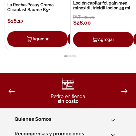
Loción capilar foligain men
La Roche-Posay Crema
minoxidil trixidil loción 59 ml
Cicaplast Baume B5+
PVP:
35
,
00
$
16
,
17
$
28
,
00
Agregar
Agregar
Agregar
Retiro en tienda
sin costo
Quienes Somos
Recompensas y promociones