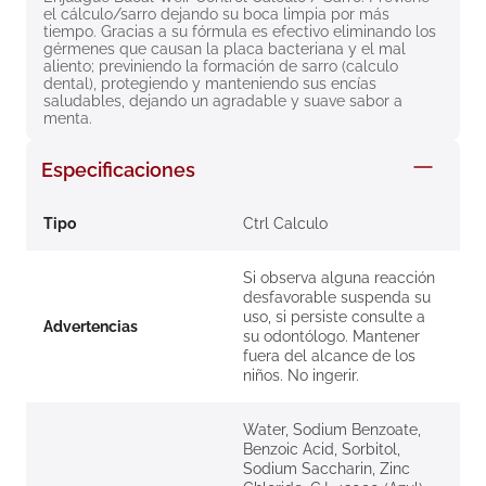
el cálculo/sarro dejando su boca limpia por más 
8
.
roche posay
tiempo. Gracias a su fórmula es efectivo eliminando los 
gérmenes que causan la placa bacteriana y el mal 
9
.
nivea
aliento; previniendo la formación de sarro (calculo 
dental), protegiendo y manteniendo sus encías 
10
.
pañales
saludables, dejando un agradable y suave sabor a 
menta.
Especificaciones
Tipo
Ctrl Calculo
Si observa alguna reacción
desfavorable suspenda su
uso, si persiste consulte a
Advertencias
su odontólogo. Mantener
fuera del alcance de los
niños. No ingerir.
Water, Sodium Benzoate,
Benzoic Acid, Sorbitol,
Sodium Saccharin, Zinc