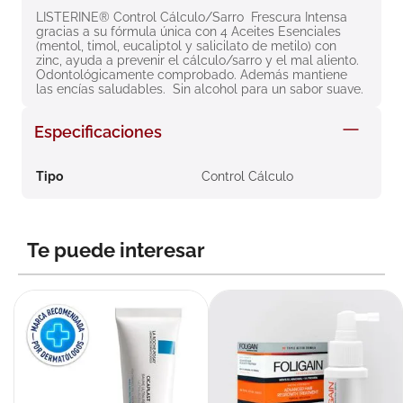
8
.
roche posay
LISTERINE® Control Cálculo/Sarro  Frescura Intensa  
gracias a su fórmula única con 4 Aceites Esenciales 
(mentol, timol, eucaliptol y salicilato de metilo) con 
9
.
isdin
zinc, ayuda a prevenir el cálculo/sarro y el mal aliento. 
Odontológicamente comprobado. Además mantiene 
10
.
neumoflux
las encías saludables.  Sin alcohol para un sabor suave.
Especificaciones
Tipo
Control Cálculo
Te puede interesar