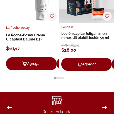
Foligain
La Roche-posay
Loción capilar foligain men
La Roche-Posay Crema
minoxidil trixidil loción 59 ml
Cicaplast Baume B5+
PVP:
35
,
00
$
16
,
17
$
28
,
00
Agregar
Agregar
Agregar
Retiro en tienda