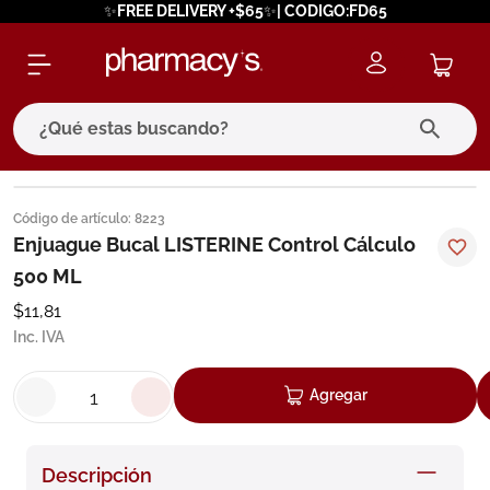
✨FREE DELIVERY +$65✨| CODIGO:FD65
¿Qué estas buscando?
términos más buscados
Código de artículo
:
8223
1
.
eucerin
Enjuague Bucal LISTERINE Control Cálculo
500 ML
2
.
protector solar
$
11
,
81
3
.
pilexil
Inc. IVA
4
.
bioderma
5
.
cerave
Agregar
6
.
megacistin
7
.
degraler
Descripción