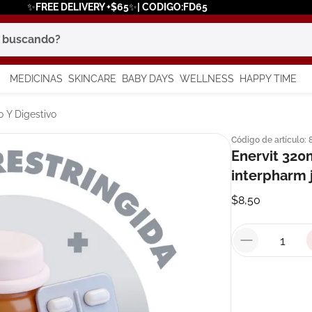
✨FREE DELIVERY +$65✨| CODIGO:FD65
scando?
MEDICINAS
SKINCARE
BABY DAYS
WELLNESS
HAPPY TIME
os más buscados
 Y Digestivo
Código de artículo
:
 solar
Enervit 320m
a
interpharm 
$
8
,
50
say
in