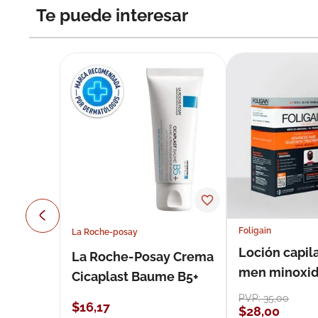
Te puede interesar
Foligain
La Roche-posay
Loción capila
La Roche-Posay Crema
men minoxidil
Cicaplast Baume B5+
loción 59 ml
PVP:
35
,
00
$
16
,
17
$
28
,
00