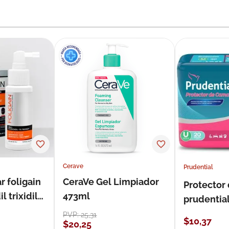
Cerave
Prudential
r foligain
CeraVe Gel Limpiador
Protector
 trixidil
473ml
prudentia
PVP:
25
,
31
$
10
,
37
$
20
,
25