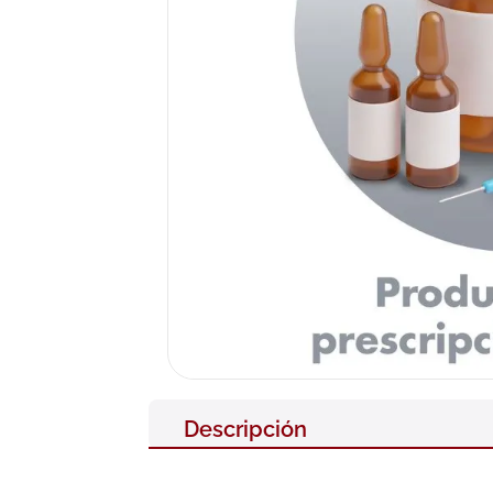
10
.
pañales
Descripción