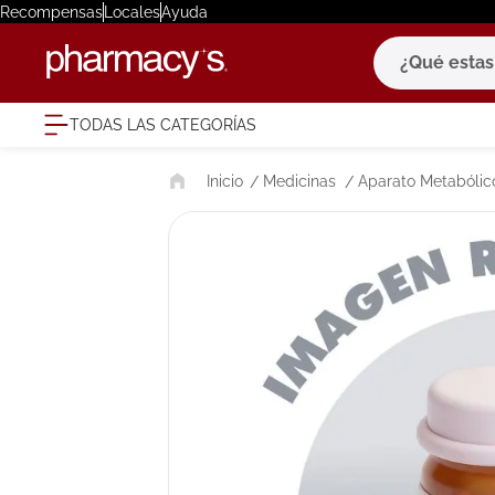
Recompensas
Locales
Ayuda
¿Qué estas bu
TODAS LAS CATEGORÍAS
términ
Medicinas
Aparato Metabólico
1
.
eucerin
2
.
protector
3
.
bioderm
4
.
pilexil
5
.
cerave
6
.
degraler
7
.
isdin
8
.
roche po
9
.
megacist