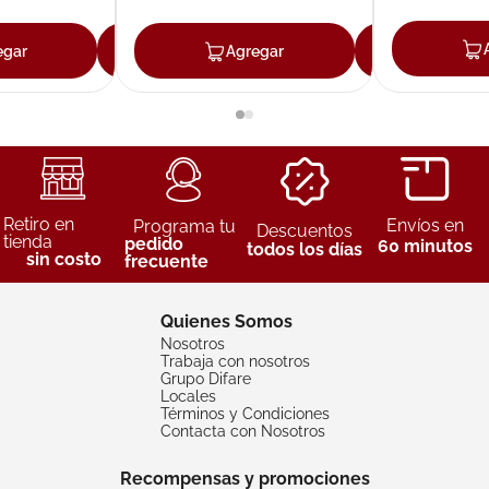
egar
Agregar
Agregar
Agreg
Retiro en
Envíos en
Programa tu
Descuentos
tienda
pedido
60 minutos
todos los días
sin costo
frecuente
Quienes Somos
Nosotros
Trabaja con nosotros
Grupo Difare
Locales
Términos y Condiciones
Contacta con Nosotros
Recompensas y promociones