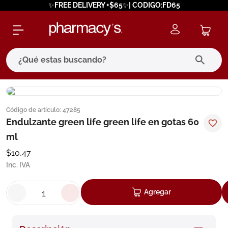
✨FREE DELIVERY +$65✨| CODIGO:FD65
¿Qué estas buscando?
términos más buscados
Código de artículo
:
47285
1
.
eucerin
Endulzante green life green life en gotas 60
2
.
protector solar
ml
3
.
bioderma
$
10
,
47
Inc. IVA
4
.
pilexil
5
.
cerave
Agregar
6
.
degraler
7
.
megacistin