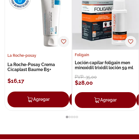
Foligain
La Roche-posay
Loción capilar foligain men
La Roche-Posay Crema
minoxidil trixidil loción 59 ml
Cicaplast Baume B5+
PVP:
35
,
00
$
16
,
17
$
28
,
00
Agregar
Agregar
Agregar