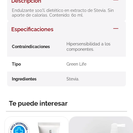
Descripción
8
.
roche posay
Endulzante 100% dietético en extracto de Stevia. Sin 
aporte de calorías. Contenido: 60 ml.
9
.
isdin
10
.
neumoflux
Especificaciones
Hipersensibilidad a los
Contraindicaciones
componentes.
Tipo
Green Life
Ingredientes
Stevia.
Te puede interesar