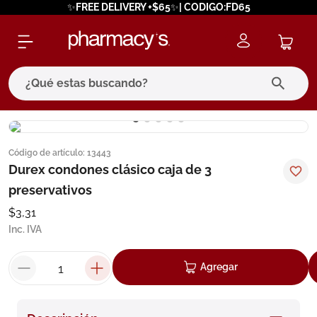
✨FREE DELIVERY +$65✨| CODIGO:FD65
¿Qué estas buscando?
términos más buscados
Código de artículo
:
13443
1
.
eucerin
Durex condones clásico caja de 3
2
.
protector solar
preservativos
3
.
pilexil
$
3
,
31
Inc. IVA
4
.
bioderma
5
.
cerave
Agregar
6
.
degraler
7
.
isdin