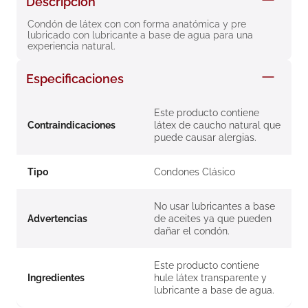
Descripción
8
.
roche posay
Condón de látex con con forma anatómica y pre 
lubricado con lubricante a base de agua para una 
9
.
pañales
experiencia natural.
10
.
nivea
Especificaciones
Este producto contiene
Contraindicaciones
látex de caucho natural que
puede causar alergias.
Tipo
Condones Clásico
No usar lubricantes a base
Advertencias
de aceites ya que pueden
dañar el condón.
Este producto contiene
Ingredientes
hule látex transparente y
lubricante a base de agua.