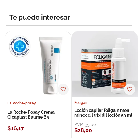
Te puede interesar
Foligain
La Roche-posay
Loción capilar foligain men
La Roche-Posay Crema
minoxidil trixidil loción 59 ml
Cicaplast Baume B5+
PVP:
35
,
00
$
16
,
17
$
28
,
00