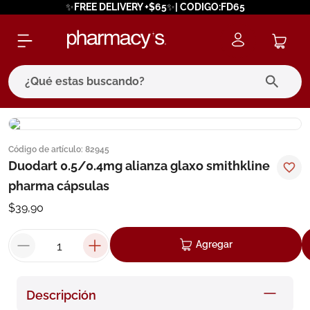
✨FREE DELIVERY +$65✨| CODIGO:FD65
¿Qué estas buscando?
términos más buscados
Código de artículo
:
82945
1
.
eucerin
Duodart 0.5/0.4mg alianza glaxo smithkline
2
.
protector solar
pharma cápsulas
3
.
bioderma
$
39
,
90
4
.
pilexil
Agregar
5
.
cerave
6
.
degraler
Descripción
7
.
isdin