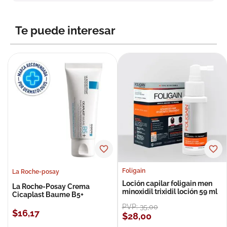
8
.
roche posay
9
.
nivea
Te puede interesar
10
.
pañales
Foligain
La Roche-posay
Loción capilar foligain men
La Roche-Posay Crema
minoxidil trixidil loción 59 ml
Cicaplast Baume B5+
PVP:
35
,
00
$
16
,
17
$
28
,
00