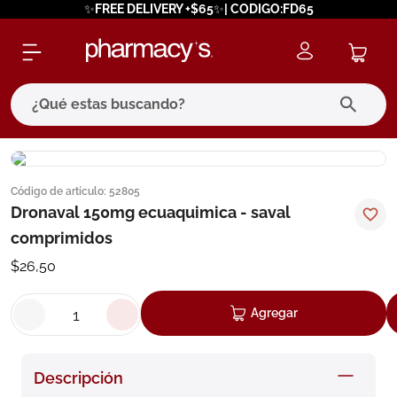
✨FREE DELIVERY +$65✨| CODIGO:FD65
¿Qué estas buscando?
términos más buscados
Código de artículo
:
52805
1
.
eucerin
Dronaval 150mg ecuaquimica - saval
2
.
protector solar
comprimidos
3
.
pilexil
$
26
,
50
4
.
bioderma
Agregar
5
.
cerave
6
.
megacistin
Descripción
7
.
degraler