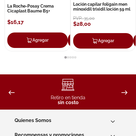
Loción capilar foligain men
La Roche-Posay Crema
minoxidil trixidil loción 59 ml
Cicaplast Baume B5+
PVP:
35
,
00
$
16
,
17
$
28
,
00
Agregar
Agregar
Agregar
Retiro en tienda
sin costo
Quienes Somos
Recompensas y promociones