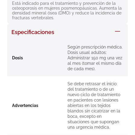
Está indicado para el tratamiento y prevención de la 
8
.
roche posay
osteoporosis en mujeres posmenopáusicas. Aumenta la 
densidad mineral ósea (DMO) y reduce la incidencia de 
9
.
isdin
fracturas vertebrales.
10
.
pañales
Especificaciones
Según prescripción médica.
Dosis usual adultos:
Dosis
Administrar 150 mg una vez
al mes (tomar el mismo día
de cada mes).
Se debe retrasar el inicio
del tratamiento o de un
nuevo ciclo de tratamiento
en pacientes con lesiones
Advertencias
abiertas en los tejidos
blandos sin cicatrizar en la
boca, excepto en
situaciones que supongan
una urgencia médica.