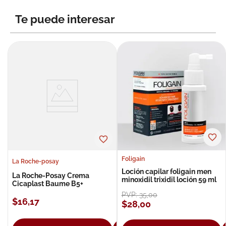
8
.
roche posay
Te puede interesar
9
.
pañales
10
.
nivea
Foligain
La Roche-posay
Loción capilar foligain men
La Roche-Posay Crema
minoxidil trixidil loción 59 ml
Cicaplast Baume B5+
PVP:
35
,
00
$
16
,
17
$
28
,
00