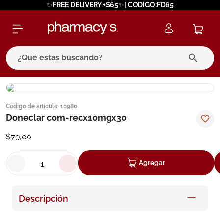
✨FREE DELIVERY +$65✨| CODIGO:FD65
¿Qué estas buscando?
términos más buscados
Código de artículo
:
10980
1
.
eucerin
Doneclar com-recx10mgx30
2
.
protector solar
$
79
,
00
3
.
pilexil
4
.
bioderma
Agregar
5
.
cerave
6
.
degraler
Descripción
7
.
isdin