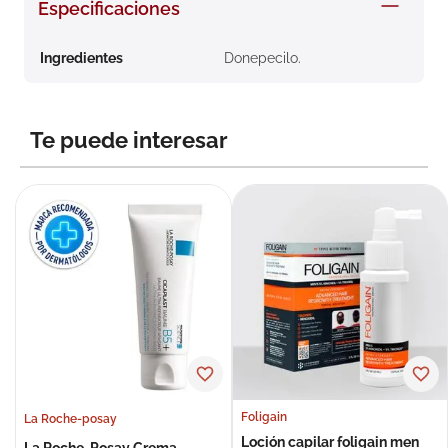
Especificaciones
8
.
roche posay
9
.
nivea
Ingredientes
Donepecilo.
10
.
pañales
Te puede interesar
Foligain
La Roche-posay
Loción capilar foligain men
La Roche-Posay Crema