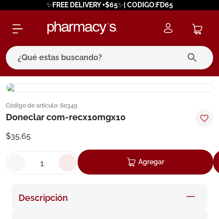
✨FREE DELIVERY +$65✨| CODIGO:FD65
¿Qué estas buscando?
términos más buscados
Código de artículo
:
60349
1
.
eucerin
Doneclar com-recx10mgx10
2
.
protector solar
$
35
,
65
3
.
bioderma
4
.
pilexil
Agregar
5
.
cerave
6
.
degraler
Descripción
7
.
isdin