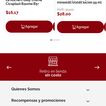
minoxidil trixidil loción 59 ml
Cicaplast Baume B5+
PVP:
35
,
00
$
16
,
17
$
28
,
00
Agregar
Agregar
Agregar
Retiro en tienda
sin costo
Quienes Somos
Recompensas y promociones