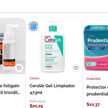
Cerave
Prudential
r foligain
CeraVe Gel Limpiador
Protector
 trixidil
473ml
prudentia
PVP:
25
,
31
$
10
,
37
$
20
,
25