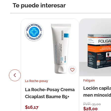
Te puede interesar
Foligain
La Roche-posay
Loción capila
La Roche-Posay Crema
men minoxidil
Cicaplast Baume B5+
loción 59 ml
PVP:
35
,
00
$
16
,
17
$
28
,
00