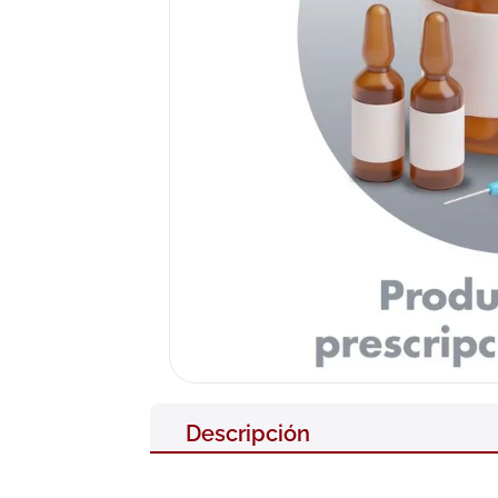
10
.
pañales
Descripción