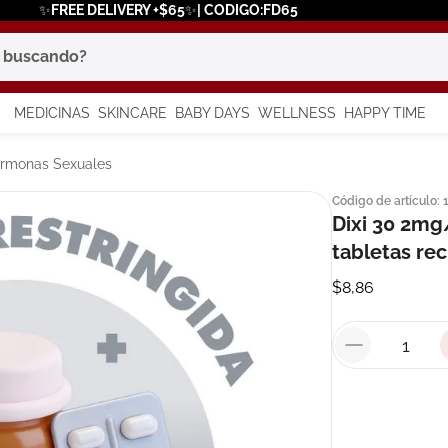
✨FREE DELIVERY +$65✨| CODIGO:FD65
scando?
MEDICINAS
SKINCARE
BABY DAYS
WELLNESS
HAPPY TIME
os más buscados
Hormonas Sexuales
Código de artículo
:
 solar
Dixi 30 2mg
a
tabletas re
$
8
,
86
say
in