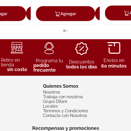
egar
Agregar
Agregar
Agreg
Retiro en
Envíos en
Programa tu
Descuentos
tienda
pedido
60 minutos
todos los días
sin costo
frecuente
Quienes Somos
Nosotros
Trabaja con nosotros
Grupo Difare
Locales
Términos y Condiciones
Contacta con Nosotros
Recompensas y promociones