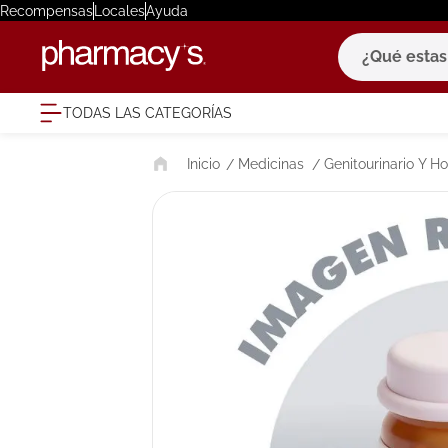
Recompensas
Locales
Ayuda
¿Qué estas bu
TODAS LAS CATEGORÍAS
términ
Medicinas
Genitourinario Y 
1
.
eucerin
2
.
protector
3
.
bioderm
4
.
pilexil
5
.
cerave
6
.
degraler
7
.
isdin
8
.
roche po
9
.
megacist