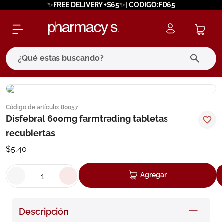
✨FREE DELIVERY +$65✨| CODIGO:FD65
¿Qué estas buscando?
términos más buscados
Código de artículo
:
80057
1
.
eucerin
Disfebral 600mg farmtrading tabletas
2
.
protector solar
recubiertas
3
.
pilexil
$
5
,
40
4
.
bioderma
Agregar
5
.
cerave
6
.
megacistin
Descripción
7
.
degraler