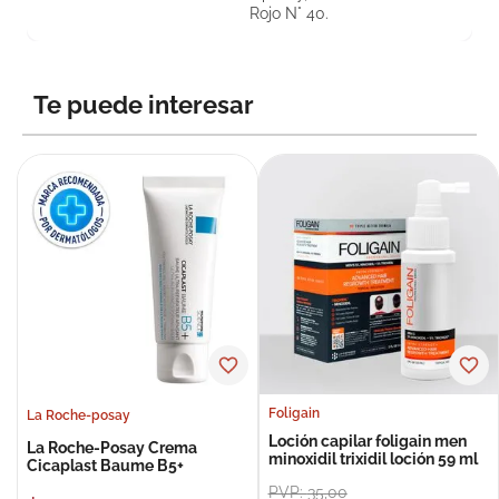
Rojo N° 40.
Te puede interesar
Foligain
La Roche-posay
Loción capilar foligain men
La Roche-Posay Crema
minoxidil trixidil loción 59 ml
Cicaplast Baume B5+
PVP:
35
,
00