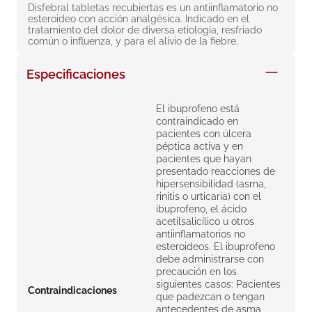
Disfebral tabletas recubiertas es un antiinflamatorio no 
8
.
roche posay
esteroideo con acción analgésica. Indicado en el 
tratamiento del dolor de diversa etiología, resfriado 
9
.
isdin
común o influenza, y para el alivio de la fiebre.
10
.
pañales
Especificaciones
El ibuprofeno está
contraindicado en
pacientes con úlcera
péptica activa y en
pacientes que hayan
presentado reacciones de
hipersensibilidad (asma,
rinitis o urticaria) con el
ibuprofeno, el ácido
acetilsalicílico u otros
antiinflamatorios no
esteroideos. El ibuprofeno
debe administrarse con
precaución en los
siguientes casos: Pacientes
Contraindicaciones
que padezcan o tengan
antecedentes de asma