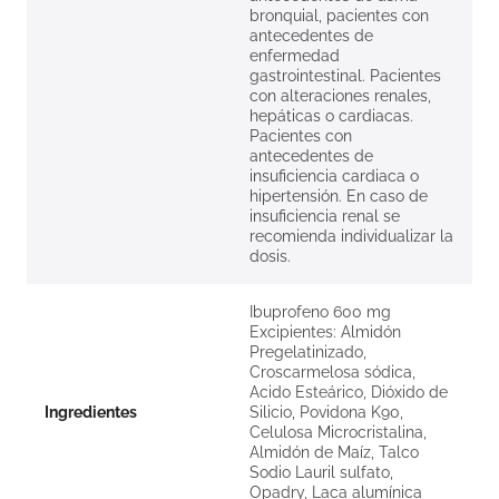
bronquial, pacientes con
antecedentes de
enfermedad
gastrointestinal. Pacientes
con alteraciones renales,
hepáticas o cardiacas.
Pacientes con
antecedentes de
insuficiencia cardiaca o
hipertensión. En caso de
insuficiencia renal se
recomienda individualizar la
dosis.
Ibuprofeno 600 mg
Excipientes: Almidón
Pregelatinizado,
Croscarmelosa sódica,
Acido Esteárico, Dióxido de
Ingredientes
Silicio, Povidona K90,
Celulosa Microcristalina,
Almidón de Maíz, Talco
Sodio Lauril sulfato,
Opadry, Laca alumínica