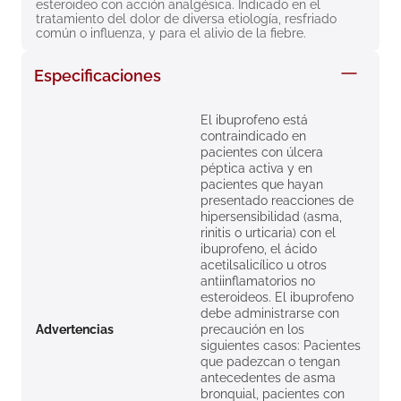
esteroideo con acción analgésica. Indicado en el 
8
.
roche posay
tratamiento del dolor de diversa etiología, resfriado 
común o influenza, y para el alivio de la fiebre.
9
.
megacistin
Especificaciones
10
.
pañales
El ibuprofeno está
contraindicado en
pacientes con úlcera
péptica activa y en
pacientes que hayan
presentado reacciones de
hipersensibilidad (asma,
rinitis o urticaria) con el
ibuprofeno, el ácido
acetilsalicílico u otros
antiinflamatorios no
esteroideos. El ibuprofeno
debe administrarse con
Advertencias
precaución en los
siguientes casos: Pacientes
que padezcan o tengan
antecedentes de asma
bronquial, pacientes con