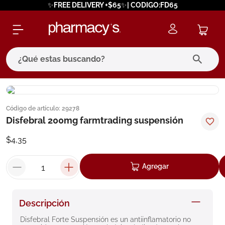
✨FREE DELIVERY +$65✨| CODIGO:FD65
¿Qué estas buscando?
términos más buscados
Código de artículo
:
29278
1
.
eucerin
Disfebral 200mg farmtrading suspensión
2
.
protector solar
$
4
,
35
3
.
bioderma
4
.
pilexil
Agregar
5
.
cerave
6
.
degraler
Descripción
7
.
isdin
Disfebral Forte Suspensión es un antiinflamatorio no 