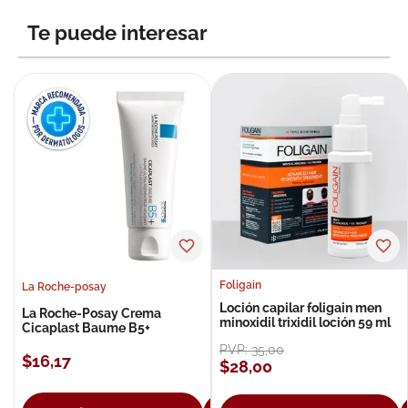
Te puede interesar
Foligain
La Roche-posay
Loción capilar foligain men
La Roche-Posay Crema
minoxidil trixidil loción 59 ml
Cicaplast Baume B5+
PVP:
35
,
00
$
16
,
17
$
28
,
00