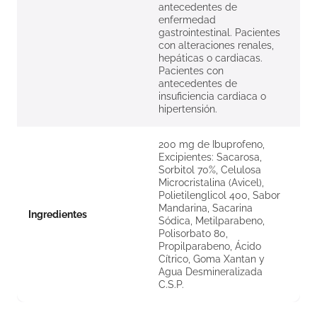
antecedentes de
enfermedad
gastrointestinal. Pacientes
con alteraciones renales,
hepáticas o cardiacas.
Pacientes con
antecedentes de
insuficiencia cardiaca o
hipertensión.
200 mg de Ibuprofeno,
Excipientes: Sacarosa,
Sorbitol 70%, Celulosa
Microcristalina (Avicel),
Polietilenglicol 400, Sabor
Mandarina, Sacarina
Ingredientes
Sódica, Metilparabeno,
Polisorbato 80,
Propilparabeno, Ácido
Cítrico, Goma Xantan y
Agua Desmineralizada
C.S.P.