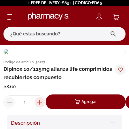
✨FREE DELIVERY +$65✨| CODIGO:FD65
¿Qué estas buscando?
términos más buscados
Código de artículo
:
30127
1
.
eucerin
Dipinox 10/125mg alianza life comprimidos
2
.
protector solar
recubiertos compuesto
3
.
bioderma
$
8
,
60
4
.
pilexil
Agregar
5
.
cerave
6
.
degraler
Descripción
7
.
isdin