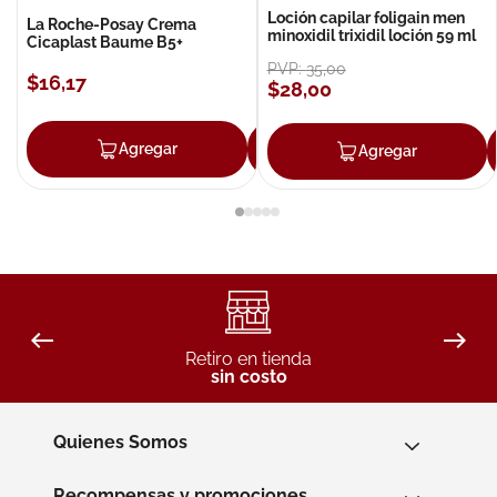
Loción capilar foligain men
La Roche-Posay Crema
minoxidil trixidil loción 59 ml
Cicaplast Baume B5+
PVP:
35
,
00
$
16
,
17
$
28
,
00
Agregar
Agregar
Agregar
Retiro en tienda
sin costo
Quienes Somos
Recompensas y promociones