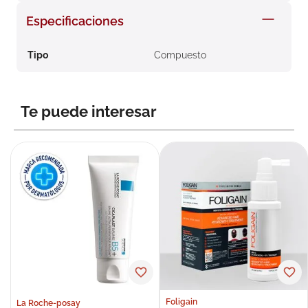
8
.
roche posay
Especificaciones
9
.
nivea
Tipo
Compuesto
10
.
pañales
Te puede interesar
Foligain
La Roche-posay