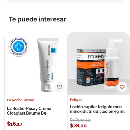
Te puede interesar
Foligain
La Roche-posay
Loción capilar foligain men
La Roche-Posay Crema
minoxidil trixidil loción 59 ml
Cicaplast Baume B5+
PVP:
35
,
00
$
16
,
17
$
28
,
00