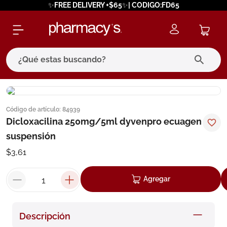
✨FREE DELIVERY +$65✨| CODIGO:FD65
¿Qué estas buscando?
términos más buscados
Código de artículo
:
84939
1
.
eucerin
Dicloxacilina 250mg/5ml dyvenpro ecuagen
2
.
protector solar
suspensión
3
.
bioderma
$
3
,
61
4
.
pilexil
Agregar
5
.
cerave
6
.
degraler
Descripción
7
.
isdin