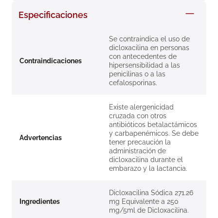
8
.
roche posay
Especificaciones
9
.
megacistin
Se contraindica el uso de
10
.
pañales
dicloxacilina en personas
con antecedentes de
Contraindicaciones
hipersensibilidad a las
penicilinas o a las
cefalosporinas.
Existe alergenicidad
cruzada con otros
antibióticos betalactámicos
y carbapenémicos. Se debe
Advertencias
tener precaución la
administración de
dicloxacilina durante el
embarazo y la lactancia.
Dicloxacilina Sódica 271.26
Ingredientes
mg Equivalente a 250
mg/5ml de Dicloxacilina.