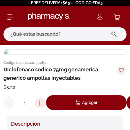
✨FREE DELIVERY +$65✨| CODIGO:FD65
¿Qué estas buscando?
términos más buscados
Código de artículo
:
55085
1
.
eucerin
Diclofenaco sodico 75mg genamerica
2
.
protector solar
generico ampollas inyectables
3
.
bioderma
$
5
,
32
4
.
pilexil
Agregar
5
.
cerave
6
.
degraler
Descripción
7
.
isdin