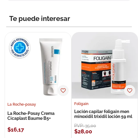
8
.
roche posay
9
.
nivea
Te puede interesar
10
.
pañales
Foligain
La Roche-posay
Loción capilar foligain men
La Roche-Posay Crema
minoxidil trixidil loción 59 ml
Cicaplast Baume B5+
PVP:
35
,
00
$
16
,
17
$
28
,
00