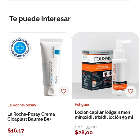
8
.
roche posay
9
.
isdin
Te puede interesar
10
.
pañales
Foligain
La Roche-posay
Loción capilar foligain men
La Roche-Posay Crema
minoxidil trixidil loción 59 ml
Cicaplast Baume B5+
PVP:
35
,
00
$
16
,
17
$
28
,
00