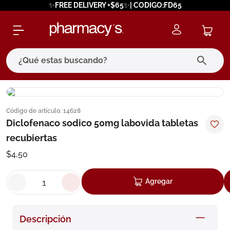
✨FREE DELIVERY +$65✨| CODIGO:FD65
¿Qué estas buscando?
términos más buscados
Código de artículo
:
14628
1
.
eucerin
Diclofenaco sodico 50mg labovida tabletas
2
.
protector solar
recubiertas
3
.
pilexil
$
4
,
50
4
.
bioderma
Agregar
5
.
cerave
6
.
megacistin
Descripción
7
.
degraler