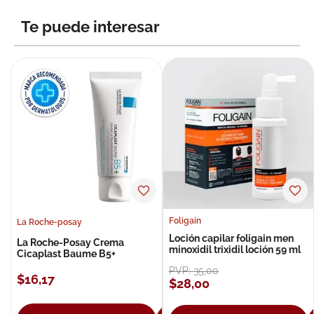
8
.
roche posay
Te puede interesar
9
.
pañales
10
.
nivea
Foligain
La Roche-posay
Loción capilar foligain men
La Roche-Posay Crema
minoxidil trixidil loción 59 ml
Cicaplast Baume B5+
PVP:
35
,
00
$
16
,
17
$
28
,
00