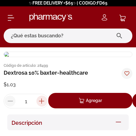
✨FREE DELIVERY +$65✨| CODIGO:FD65
¿Qué estas buscando?
términos más buscados
Código de artículo
:
28499
1
.
eucerin
Dextrosa 10% baxter-healthcare
2
.
protector solar
$
1
,
03
3
.
pilexil
4
.
bioderma
Agregar
5
.
cerave
6
.
degraler
Descripción
7
.
isdin