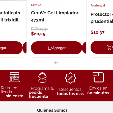
Cerave
Prudential
r foligain
CeraVe Gel Limpiador
Protector
 trixidil
473ml
prudentia
PVP:
25
,
31
$
10
,
37
$
20
,
25
egar
Agregar
Agregar
Agreg
Retiro en
Envíos en
Programa tu
Descuentos
tienda
pedido
60 minutos
todos los días
sin costo
frecuente
Quienes Somos