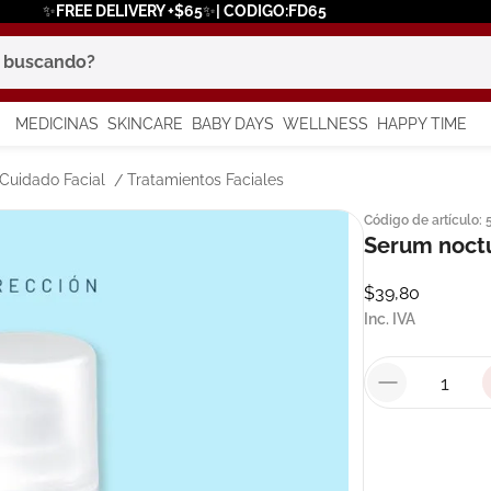
✨FREE DELIVERY +$65✨| CODIGO:FD65
scando?
MEDICINAS
SKINCARE
BABY DAYS
WELLNESS
HAPPY TIME
os más buscados
Cuidado Facial
Tratamientos Faciales
Código de artículo
:
 solar
Serum noctu
a
$
39
,
80
Inc. IVA
say
in