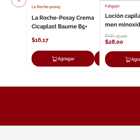
Foligain
La Roche-posay
Loción capila
La Roche-Posay Crema
men minoxidil
Cicaplast Baume B5+
loción 59 ml
PVP:
35
,
00
$
16
,
17
$
28
,
00
Agregar
Agregar
Agr