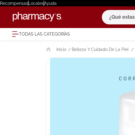
Recompensas
Locales
Ayuda
¿Qué estas bu
TODAS LAS CATEGORÍAS
términ
Belleza Y Cuidado De La Piel
1
.
eucerin
2
.
protector
3
.
bioderm
4
.
pilexil
5
.
cerave
6
.
degraler
7
.
isdin
8
.
roche po
9
.
megacist