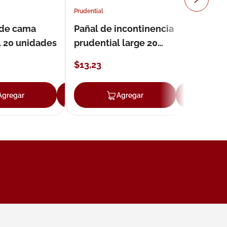
Prudential
 de cama
Pañal de incontinencia
l 20 unidades
prudential large 20
unidades
$
13
,
23
Agregar
Agregar
Agregar
Ag
ar