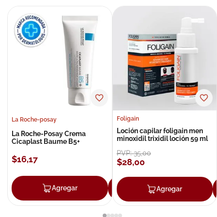
Foligain
La Roche-posay
Loción capilar foligain men
La Roche-Posay Crema
minoxidil trixidil loción 59 ml
Cicaplast Baume B5+
PVP:
35
,
00
$
16
,
17
$
28
,
00
Agregar
Agregar
Agregar