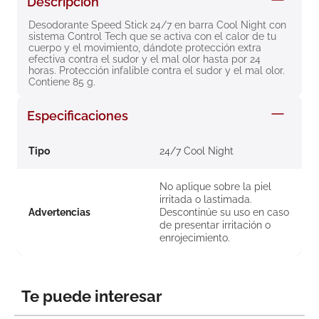
Descripción
8
.
roche posay
Desodorante Speed Stick 24/7 en barra Cool Night con 
sistema Control Tech que se activa con el calor de tu 
9
.
megacistin
cuerpo y el movimiento, dándote protección extra 
efectiva contra el sudor y el mal olor hasta por 24 
10
.
pañales
horas. Protección infalible contra el sudor y el mal olor. 
Contiene 85 g.
Especificaciones
Tipo
24/7 Cool Night
No aplique sobre la piel
irritada o lastimada.
Advertencias
Descontinúe su uso en caso
de presentar irritación o
enrojecimiento.
Te puede interesar