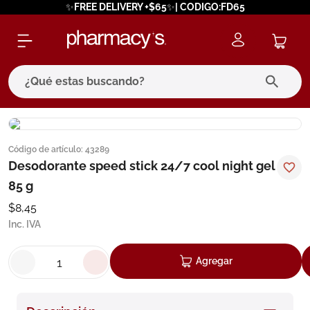
✨FREE DELIVERY +$65✨| CODIGO:FD65
¿Qué estas buscando?
términos más buscados
Código de artículo
:
43289
1
.
eucerin
Desodorante speed stick 24/7 cool night gel
2
.
protector solar
85 g
3
.
bioderma
$
8
,
45
Inc. IVA
4
.
pilexil
5
.
cerave
Agregar
6
.
degraler
7
.
isdin