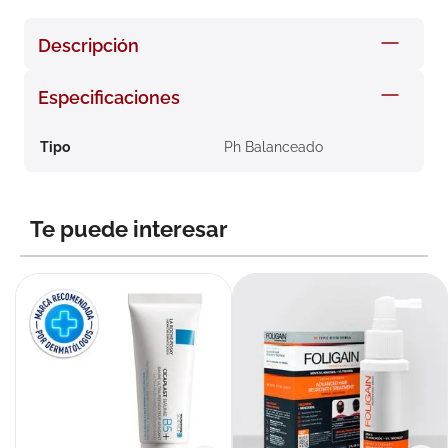
8
.
roche posay
Descripción
9
.
nivea
10
.
pañales
Especificaciones
Tipo
Ph Balanceado
Te puede interesar