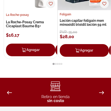
Foligain
La Roche-posay
Loción capilar foligain men
La Roche-Posay Crema
minoxidil trixidil loción 59 ml
Cicaplast Baume B5+
PVP:
35
,
00
$
16
,
17
$
28
,
00
Agregar
Agregar
Agregar
Retiro en tienda
sin costo