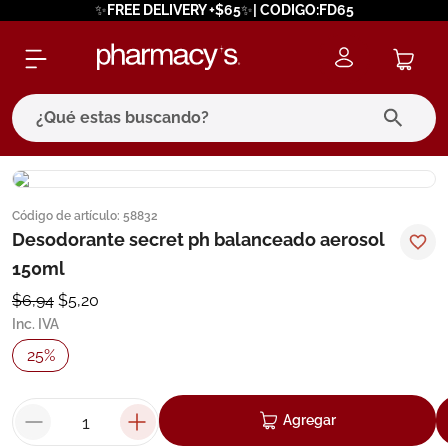
✨FREE DELIVERY +$65✨| CODIGO:FD65
¿Qué estas buscando?
términos más buscados
Código de artículo
:
58832
1
.
eucerin
Desodorante secret ph balanceado aerosol
2
.
protector solar
150ml
3
.
bioderma
$
6
,
94
$
5
,
20
Inc. IVA
4
.
pilexil
25
%
5
.
cerave
6
.
degraler
Agregar
7
.
isdin