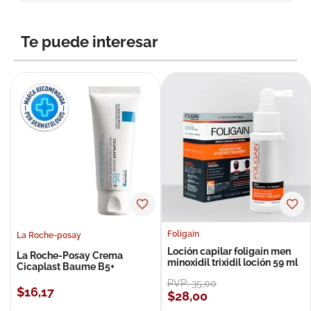
8
.
roche posay
9
.
pañales
Te puede interesar
10
.
nivea
Foligain
La Roche-posay
Loción capilar foligain men
La Roche-Posay Crema
minoxidil trixidil loción 59 ml
Cicaplast Baume B5+
PVP:
35
,
00
$
16
,
17
$
28
,
00