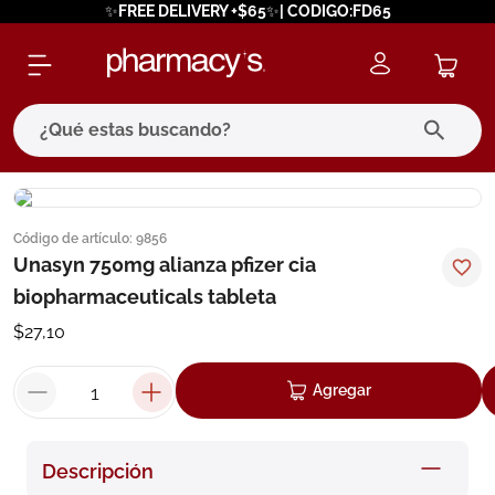
✨FREE DELIVERY +$65✨| CODIGO:FD65
¿Qué estas buscando?
términos más buscados
Código de artículo
:
9856
1
.
eucerin
Unasyn 750mg alianza pfizer cia
2
.
protector solar
biopharmaceuticals tableta
3
.
pilexil
$
27
,
10
4
.
bioderma
Agregar
5
.
cerave
6
.
degraler
Descripción
7
.
isdin