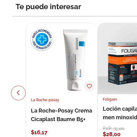
Te puede interesar
Foligain
La Roche-posay
Loción capila
La Roche-Posay Crema
men minoxidil
Cicaplast Baume B5+
loción 59 ml
PVP:
35
,
00
$
16
,
17
$
28
,
00