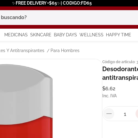
✨FREE DELIVERY +$65✨| CODIGO:FD65
scando?
MEDICINAS
SKINCARE
BABY DAYS
WELLNESS
HAPPY TIME
os más buscados
es Y Antitranspirantes
Para Hombres
Código de artículo
:
 solar
Desodorante
antitranspi
a
$
6
,
62
Inc. IVA
in
say