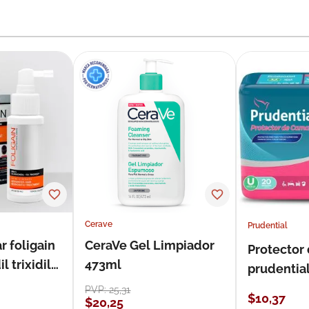
Cerave
Prudential
r foligain
CeraVe Gel Limpiador
Protector
 trixidil
473ml
prudentia
PVP:
25
,
31
$
10
,
37
$
20
,
25