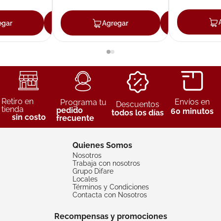
egar
Agregar
Agregar
Agreg
Retiro en
Envíos en
Programa tu
Descuentos
tienda
pedido
60 minutos
todos los días
sin costo
frecuente
Quienes Somos
Nosotros
Trabaja con nosotros
Grupo Difare
Locales
Términos y Condiciones
Contacta con Nosotros
Recompensas y promociones