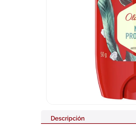
10
.
pañales
Descripción