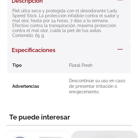
Descripción
8
.
roche posay
Piel ultra seca y protegida con el desodorante Lady 
Speed Stick. La protección infalible contra el sudor y 
9
.
isdin
mal olor, hasta por 24 horas, 7 días a la semana. 
Efectivo contra la transpiración, máxima protección 
10
.
neumoflux
contra el mal olor, cuida la piel de tus axilas. 
Contenido: 65 g.
Especificaciones
Tipo
Floral Fresh
Descontinúe su uso en caso
Advertencias
de presentar irritación o
enrojecimiento.
Te puede interesar