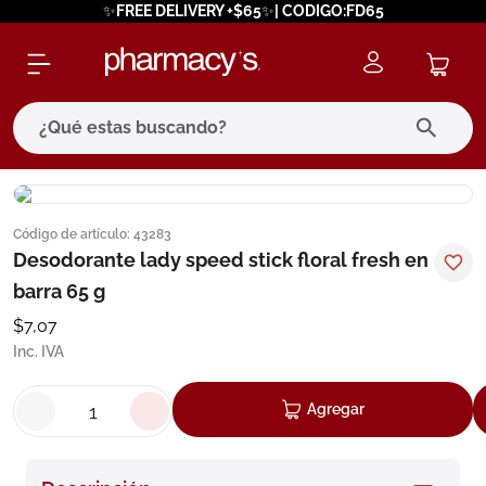
✨FREE DELIVERY +$65✨| CODIGO:FD65
¿Qué estas buscando?
términos más buscados
Código de artículo
:
43283
1
.
eucerin
Desodorante lady speed stick floral fresh en
2
.
protector solar
barra 65 g
3
.
bioderma
$
7
,
07
Inc. IVA
4
.
pilexil
5
.
cerave
Agregar
6
.
degraler
7
.
megacistin