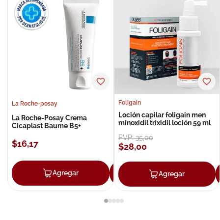
Foligain
La Roche-posay
Loción capilar foligain men
La Roche-Posay Crema
minoxidil trixidil loción 59 ml
Cicaplast Baume B5+
PVP:
35
,
00
$
16
,
17
$
28
,
00
Agregar
Agregar
Agregar