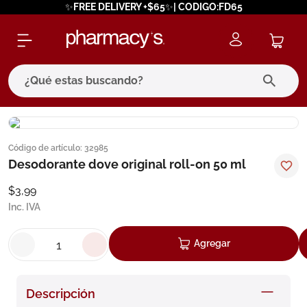
✨FREE DELIVERY +$65✨| CODIGO:FD65
¿Qué estas buscando?
términos más buscados
Código de artículo
:
32985
1
.
eucerin
Desodorante dove original roll-on 50 ml
2
.
protector solar
$
3
,
99
3
.
bioderma
Inc. IVA
4
.
pilexil
Agregar
5
.
cerave
6
.
degraler
Descripción
7
.
megacistin