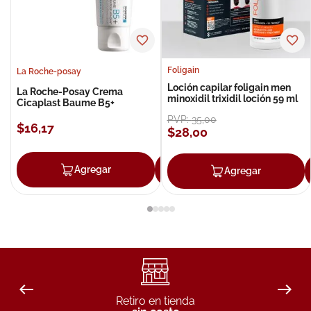
Foligain
La Roche-posay
Loción capilar foligain men
La Roche-Posay Crema
minoxidil trixidil loción 59 ml
Cicaplast Baume B5+
PVP:
35
,
00
$
16
,
17
$
28
,
00
Agregar
Agregar
Agregar
Retiro en tienda