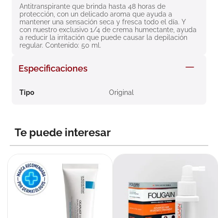
Antitranspirante que brinda hasta 48 horas de 
8
.
roche posay
protección, con un delicado aroma que ayuda a 
mantener una sensación seca y fresca todo el día. Y 
9
.
isdin
con nuestro exclusivo 1/4 de crema humectante, ayuda 
a reducir la irritación que puede causar la depilación 
10
.
neumoflux
regular. Contenido: 50 ml.
Especificaciones
Tipo
Original
Te puede interesar