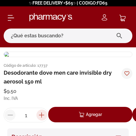
✨FREE DELIVERY +$65✨| CODIGO:FD65
¿Qué estas buscando?
términos más buscados
Código de artículo
:
17737
1
.
eucerin
Desodorante dove men care invisible dry
2
.
protector solar
aerosol 150 ml
3
.
bioderma
$
9
,
50
Inc. IVA
4
.
pilexil
5
.
cerave
Agregar
6
.
degraler
7
.
isdin