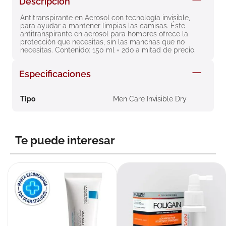
Descripción
8
.
roche posay
Antitranspirante en Aerosol con tecnología invisible, 
para ayudar a mantener limpias las camisas. Éste 
9
.
megacistin
antitranspirante en aerosol para hombres ofrece la 
protección que necesitas, sin las manchas que no 
10
.
pañales
necesitas. Contenido: 150 ml + 2do a mitad de precio.
Especificaciones
Tipo
Men Care Invisible Dry
Te puede interesar