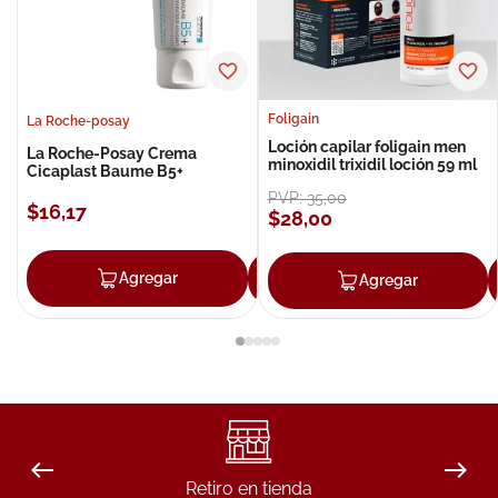
Foligain
La Roche-posay
Loción capilar foligain men
La Roche-Posay Crema
minoxidil trixidil loción 59 ml
Cicaplast Baume B5+
PVP:
35
,
00
$
16
,
17
$
28
,
00
Agregar
Agregar
Agregar
Retiro en tienda