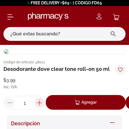
✨FREE DELIVERY +$65✨| CODIGO:FD65
¿Qué estas buscando?
términos más buscados
Código de artículo
:
48221
1
.
eucerin
Desodorante dove clear tone roll-on 50 ml
2
.
protector solar
$
3
,
99
3
.
pilexil
Inc. IVA
4
.
bioderma
Agregar
5
.
cerave
6
.
degraler
Descripción
7
.
isdin