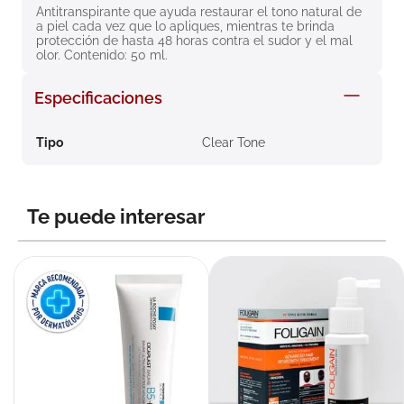
Antitranspirante que ayuda restaurar el tono natural de 
8
.
roche posay
a piel cada vez que lo apliques, mientras te brinda 
protección de hasta 48 horas contra el sudor y el mal 
9
.
pañales
olor. Contenido: 50 ml.
10
.
nivea
Especificaciones
Tipo
Clear Tone
Te puede interesar