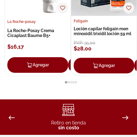
Foligain
La Roche-posay
Loción capilar foligain men
La Roche-Posay Crema
minoxidil trixidil loción 59 ml
Cicaplast Baume B5+
PVP:
35
,
00
$
16
,
17
$
28
,
00
Agregar
Agregar
Agregar
Retiro en tienda
sin costo