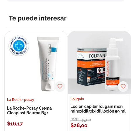
8
.
roche posay
9
.
isdin
Te puede interesar
10
.
pañales
Foligain
La Roche-posay
Loción capilar foligain men
La Roche-Posay Crema
minoxidil trixidil loción 59 ml
Cicaplast Baume B5+
PVP:
35
,
00
$
16
,
17
$
28
,
00