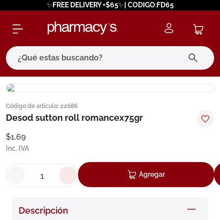
✨FREE DELIVERY +$65✨| CODIGO:FD65
¿Qué estas buscando?
términos más buscados
Código de artículo
:
22686
1
.
eucerin
Desod sutton roll romancex75gr
2
.
protector solar
$
1
,
69
3
.
pilexil
Inc. IVA
4
.
bioderma
Agregar
5
.
cerave
6
.
megacistin
Descripción
7
.
degraler