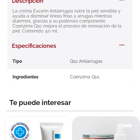
Descripción
8
.
roche posay
La crema Eucerin Antiarrugas nutre la piel sensible y 
ayuda a disminuir líneas finas y arrugas mientras 
9
.
megacistin
duermes, gracias a su poderoso componente 
Coenzima Q10 mejora el proceso de renovación de la 
10
.
pañales
piel. Contenido: 50 ml.
Especificaciones
Tipo
Q10 Antiarrugas
Ingredientes
Coenzima Q10.
Te puede interesar