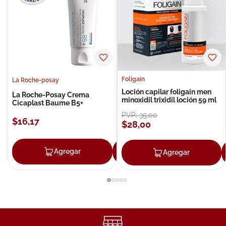
Foligain
La Roche-posay
Loción capilar foligain men
La Roche-Posay Crema
minoxidil trixidil loción 59 ml
Cicaplast Baume B5+
PVP:
35
,
00
$
16
,
17
$
28
,
00
Agregar
Agregar
Agregar