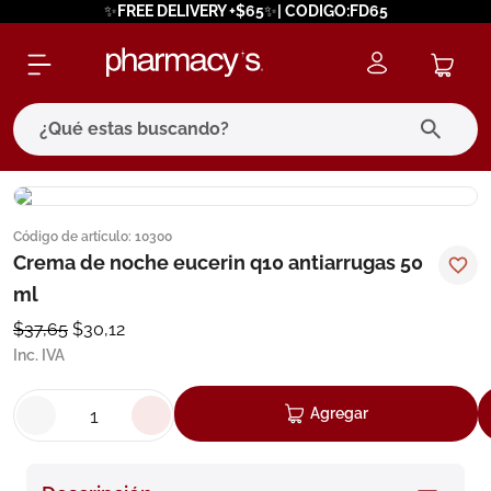
✨FREE DELIVERY +$65✨| CODIGO:FD65
¿Qué estas buscando?
términos más buscados
Código de artículo
:
10300
1
.
eucerin
Crema de noche eucerin q10 antiarrugas 50
2
.
protector solar
ml
3
.
bioderma
$
37
,
65
$
30
,
12
Inc. IVA
4
.
pilexil
5
.
cerave
Agregar
6
.
degraler
7
.
isdin