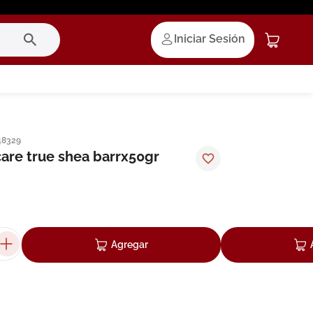
Iniciar Sesión
48329
care true shea barrx50gr
Agregar