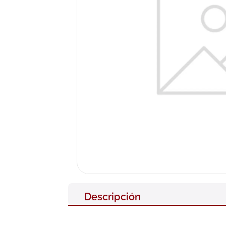
10
.
neumofl
Descripción