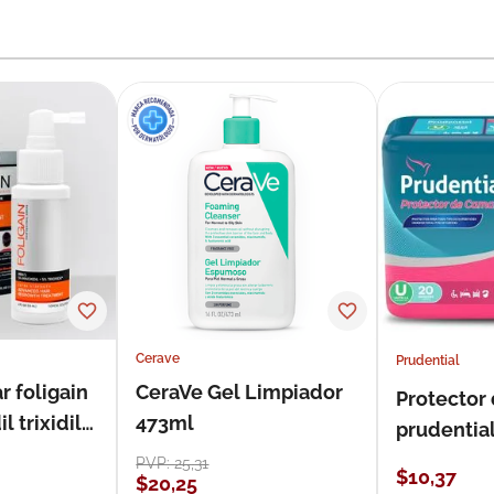
Cerave
Prudential
r foligain
CeraVe Gel Limpiador
Protector
 trixidil
473ml
prudentia
PVP:
25
,
31
$
10
,
37
$
20
,
25