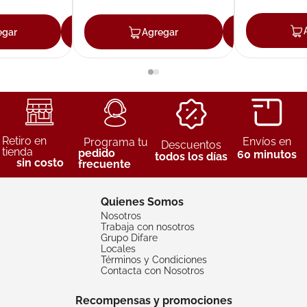
egar
Agregar
Agregar
Agreg
Retiro en
Envíos en
Programa tu
Descuentos
tienda
pedido
60 minutos
todos los días
sin costo
frecuente
Quienes Somos
Nosotros
Trabaja con nosotros
Grupo Difare
Locales
Términos y Condiciones
Contacta con Nosotros
Recompensas y promociones