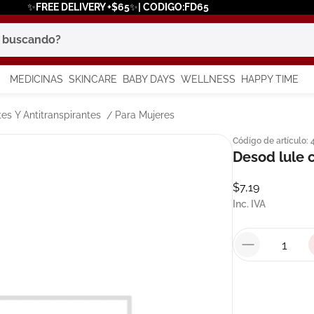
✨FREE DELIVERY +$65✨| CODIGO:FD65
scando?
MEDICINAS
SKINCARE
BABY DAYS
WELLNESS
HAPPY TIME
os más buscados
es Y Antitranspirantes
Para Mujeres
Código de artículo
:
 solar
Desod lule 
a
$
7
,
19
Inc. IVA
in
say