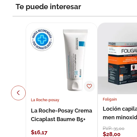
Te puede interesar
Foligain
La Roche-posay
Loción capila
La Roche-Posay Crema
men minoxidil
Cicaplast Baume B5+
loción 59 ml
PVP:
35
,
00
$
16
,
17
$
28
,
00