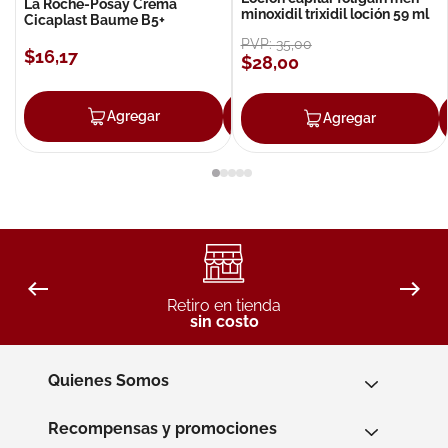
La Roche-Posay Crema
minoxidil trixidil loción 59 ml
Cicaplast Baume B5+
PVP:
35
,
00
$
16
,
17
$
28
,
00
Agregar
Agregar
Agregar
Retiro en tienda
sin costo
Quienes Somos
Recompensas y promociones