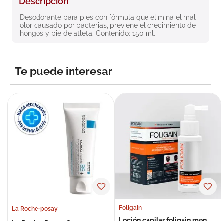
Descripción
8
.
roche posay
Desodorante para pies con fórmula que elimina el mal 
olor causado por bacterias, previene el crecimiento de 
9
.
megacistin
hongos y pie de atleta. Contenido: 150 ml.
10
.
pañales
Te puede interesar
Foligain
La Roche-posay
Loción capilar foligain men