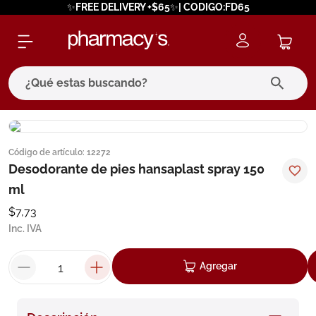
✨FREE DELIVERY +$65✨| CODIGO:FD65
¿Qué estas buscando?
términos más buscados
Código de artículo
:
12272
1
.
eucerin
Desodorante de pies hansaplast spray 150
2
.
protector solar
ml
3
.
bioderma
$
7
,
73
Inc. IVA
4
.
pilexil
5
.
cerave
Agregar
6
.
degraler
7
.
isdin