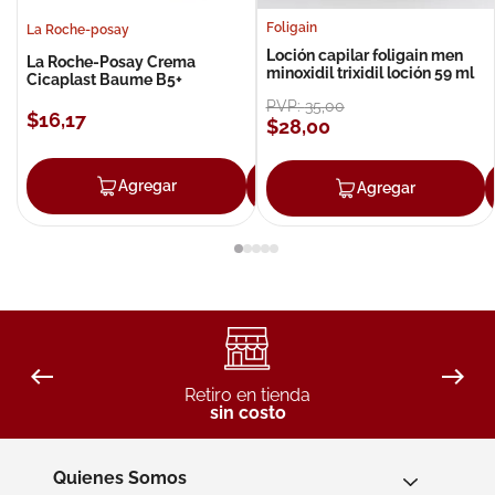
Foligain
La Roche-posay
Loción capilar foligain men
La Roche-Posay Crema
minoxidil trixidil loción 59 ml
Cicaplast Baume B5+
PVP:
35
,
00
$
16
,
17
$
28
,
00
Agregar
Agregar
Agregar
Retiro en tienda
sin costo
Quienes Somos