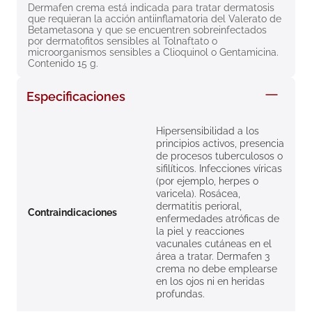
Dermafen crema está indicada para tratar dermatosis 
8
.
roche posay
que requieran la acción antiinflamatoria del Valerato de 
Betametasona y que se encuentren sobreinfectados 
9
.
megacistin
por dermatofitos sensibles al Tolnaftato o 
microorganismos sensibles a Clioquinol o Gentamicina. 
10
.
pañales
Contenido 15 g.
Especificaciones
Hipersensibilidad a los
principios activos, presencia
de procesos tuberculosos o
sifilíticos. Infecciones víricas
(por ejemplo, herpes o
varicela). Rosácea,
dermatitis perioral,
Contraindicaciones
enfermedades atróficas de
la piel y reacciones
vacunales cutáneas en el
área a tratar. Dermafen 3
crema no debe emplearse
en los ojos ni en heridas
profundas.