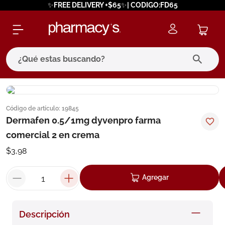
✨FREE DELIVERY +$65✨| CODIGO:FD65
¿Qué estas buscando?
términos más buscados
Código de artículo
:
19845
1
.
eucerin
Dermafen 0.5/1mg dyvenpro farma
2
.
protector solar
comercial 2 en crema
3
.
bioderma
$
3
,
98
4
.
pilexil
Agregar
5
.
cerave
6
.
degraler
Descripción
7
.
isdin