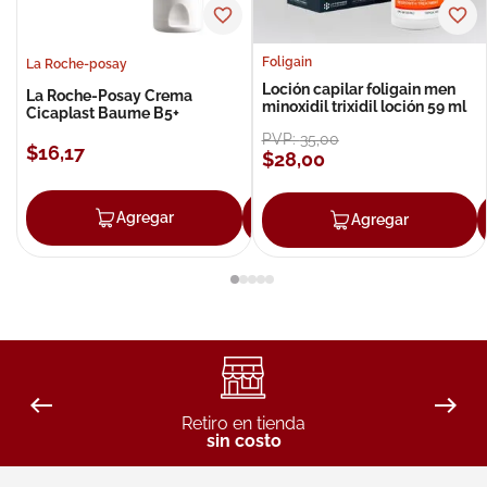
Foligain
La Roche-posay
Loción capilar foligain men
La Roche-Posay Crema
minoxidil trixidil loción 59 ml
Cicaplast Baume B5+
PVP:
35
,
00
$
16
,
17
$
28
,
00
Agregar
Agregar
Agregar
Retiro en tienda
sin costo