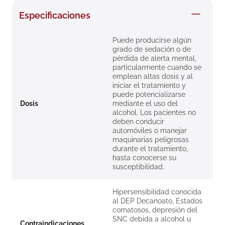
8
.
roche posay
Especificaciones
9
.
pañales
Puede producirse algún
10
.
nivea
grado de sedación o de
pérdida de alerta mental,
particularmente cuando se
emplean altas dosis y al
iniciar el tratamiento y
puede potencializarse
Dosis
mediante el uso del
alcohol. Los pacientes no
deben conducir
automóviles o manejar
maquinarias peligrosas
durante el tratamiento,
hasta conocerse su
susceptibilidad.
Hipersensibilidad conocida
al DEP Decanoato, Estados
comatosos, depresión del
SNC debida a alcohol u
Contraindicaciones