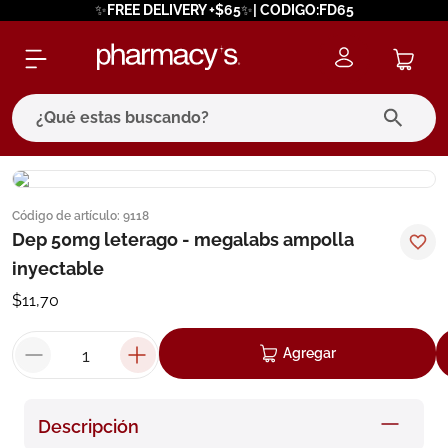
✨FREE DELIVERY +$65✨| CODIGO:FD65
¿Qué estas buscando?
términos más buscados
Código de artículo
:
9118
1
.
eucerin
Dep 50mg leterago - megalabs ampolla
2
.
protector solar
inyectable
3
.
pilexil
$
11
,
70
4
.
bioderma
Agregar
5
.
cerave
6
.
degraler
Descripción
7
.
isdin