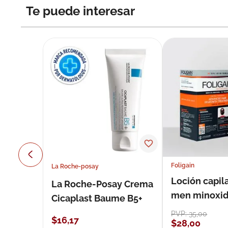
Te puede interesar
Foligain
La Roche-posay
Loción capila
La Roche-Posay Crema
men minoxidil
Cicaplast Baume B5+
loción 59 ml
PVP:
35
,
00
$
16
,
17
$
28
,
00