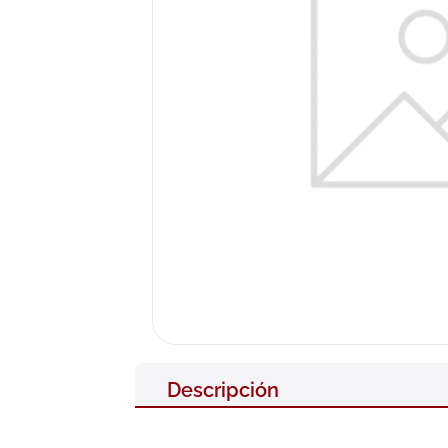
10
.
neumofl
Descripción