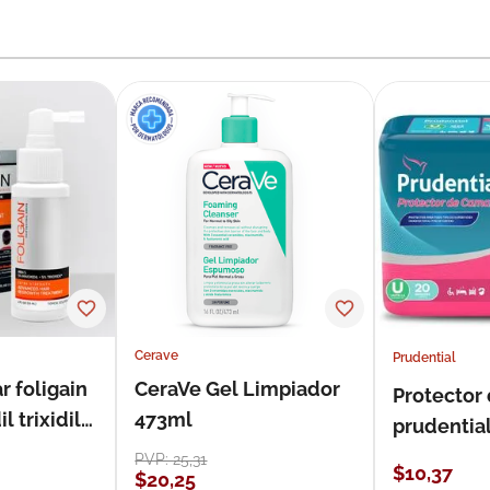
Cerave
Prudential
r foligain
CeraVe Gel Limpiador
Protector
 trixidil
473ml
prudentia
PVP:
25
,
31
$
10
,
37
$
20
,
25