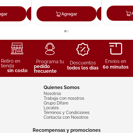
egar
Agregar
Agregar
Agreg
Retiro en
Envíos en
Programa tu
Descuentos
tienda
pedido
60 minutos
todos los días
sin costo
frecuente
Quienes Somos
Nosotros
Trabaja con nosotros
Grupo Difare
Locales
Términos y Condiciones
Contacta con Nosotros
Recompensas y promociones