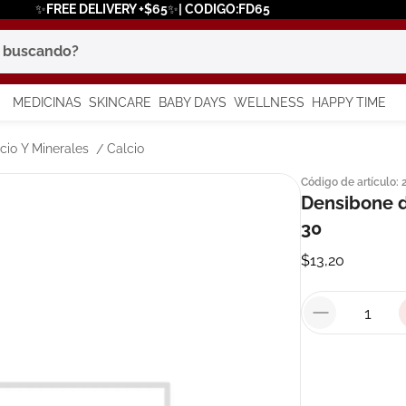
✨FREE DELIVERY +$65✨| CODIGO:FD65
scando?
MEDICINAS
SKINCARE
BABY DAYS
WELLNESS
HAPPY TIME
os más buscados
cio Y Minerales
Calcio
Código de artículo
:
 solar
Densibone d
a
30
$
13
,
20
in
say