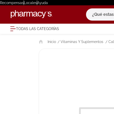
Recompensas
Locales
Ayuda
¿Qué estas bu
TODAS LAS CATEGORÍAS
términ
Vitaminas Y Suplementos
Cal
1
.
eucerin
2
.
protector
3
.
bioderm
4
.
pilexil
5
.
cerave
6
.
degraler
7
.
megacist
8
.
roche po
9
.
isdin