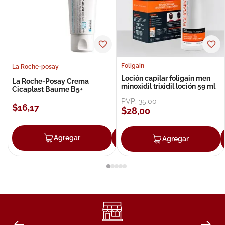
Foligain
La Roche-posay
Loción capilar foligain men
La Roche-Posay Crema
minoxidil trixidil loción 59 ml
Cicaplast Baume B5+
PVP:
35
,
00
$
16
,
17
$
28
,
00
Agregar
Agregar
Agregar