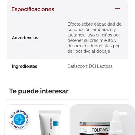
8
.
roche posay
Especificaciones
9
.
isdin
Efecto sobre capacidad de
10
.
neumoflux
conducción, embarazo y
lactancia, uso en niños por
Advertencias
detener su crecimiento y
desarrollo, deportistas por
dar positivo al dopaje
Ingredientes
Deflazcort DCI Lactosa.
Te puede interesar