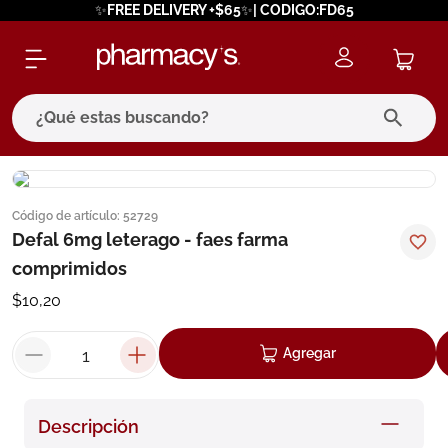
✨FREE DELIVERY +$65✨| CODIGO:FD65
¿Qué estas buscando?
términos más buscados
Código de artículo
:
52729
1
.
eucerin
Defal 6mg leterago - faes farma
2
.
protector solar
comprimidos
3
.
bioderma
$
10
,
20
4
.
pilexil
Agregar
5
.
cerave
6
.
degraler
Descripción
7
.
megacistin