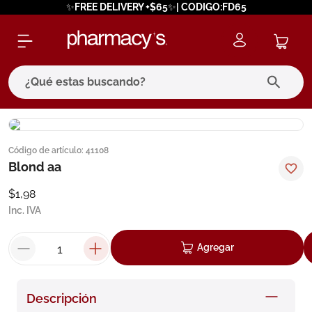
✨FREE DELIVERY +$65✨| CODIGO:FD65
¿Qué estas buscando?
términos más buscados
Código de artículo
:
41108
1
.
eucerin
Blond aa
2
.
protector solar
$
1
,
98
3
.
bioderma
Inc. IVA
4
.
pilexil
Agregar
5
.
cerave
6
.
degraler
Descripción
7
.
isdin