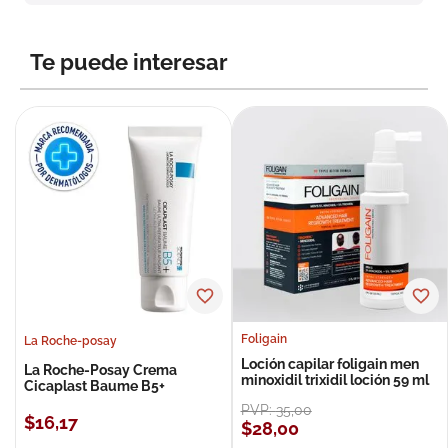
8
.
roche posay
9
.
megacistin
Te puede interesar
10
.
pañales
Foligain
La Roche-posay
Loción capilar foligain men
La Roche-Posay Crema
minoxidil trixidil loción 59 ml
Cicaplast Baume B5+
PVP:
35
,
00
$
16
,
17
$
28
,
00