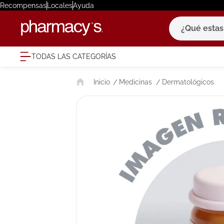
Recompensas
Locales
Ayuda
¿Qué estas bu
TODAS LAS CATEGORÍAS
términ
Medicinas
Dermatológicos
1
.
eucerin
2
.
protector
3
.
bioderm
4
.
pilexil
5
.
cerave
6
.
degraler
7
.
isdin
8
.
roche po
9
.
nivea