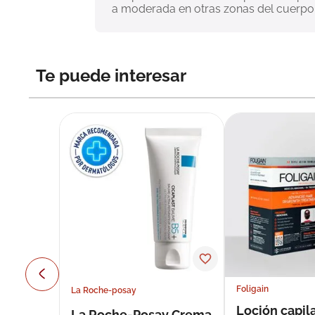
a moderada en otras zonas del cuerpo d
Te puede interesar
Foligain
La Roche-posay
Loción capila
La Roche-Posay Crema