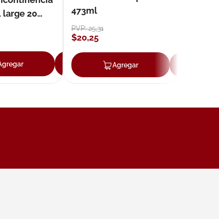
473ml
 large 20
PVP:
25
,
31
$
20
,
25
ar
Agregar
Agregar
Agregar
Ag