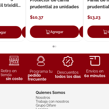
 trixidil
prudential 20 unidades
prudential
unidades
$
10
,
37
$
13
,
23
Agregar
Agreg
egar
Agregar
Retiro en
Envíos en
Programa tu
Descuentos
tienda
pedido
60 minutos
todos los días
sin costo
frecuente
Quienes Somos
Nosotros
Trabaja con nosotros
Grupo Difare