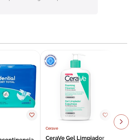
Cerave
CeraVe Gel Limpiador
incontinencia