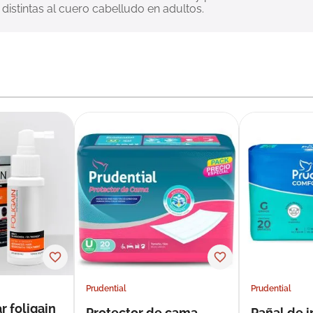
istintas al cuero cabelludo en adultos.
Prudential
Prudential
r foligain
Protector de cama
Pañal de 