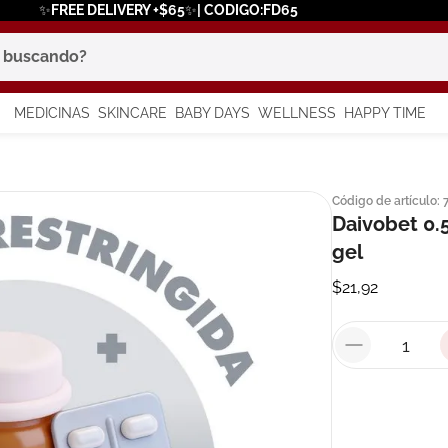
✨FREE DELIVERY +$65✨| CODIGO:FD65
scando?
MEDICINAS
SKINCARE
BABY DAYS
WELLNESS
HAPPY TIME
os más buscados
Código de artículo
:
 solar
Daivobet 0.
a
gel
$
21
,
92
say