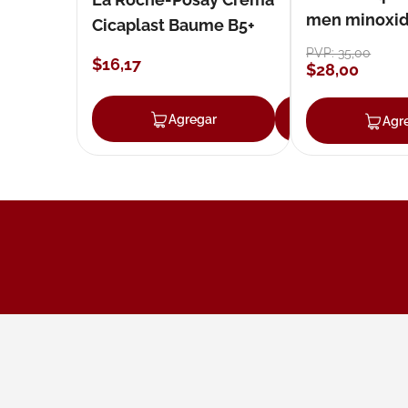
men minoxidil
Cicaplast Baume B5+
loción 59 ml
PVP:
35
,
00
$
16
,
17
$
28
,
00
Agregar
Agregar
Agr