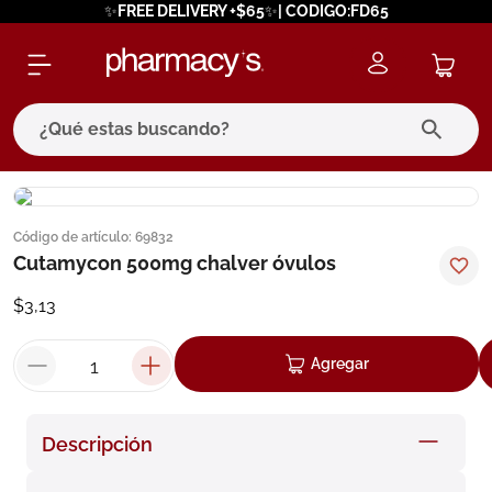
✨FREE DELIVERY +$65✨| CODIGO:FD65
¿Qué estas buscando?
términos más buscados
Código de artículo
:
69832
1
.
eucerin
Cutamycon 500mg chalver óvulos
2
.
protector solar
$
3
,
13
3
.
bioderma
4
.
pilexil
Agregar
5
.
cerave
6
.
degraler
Descripción
7
.
isdin