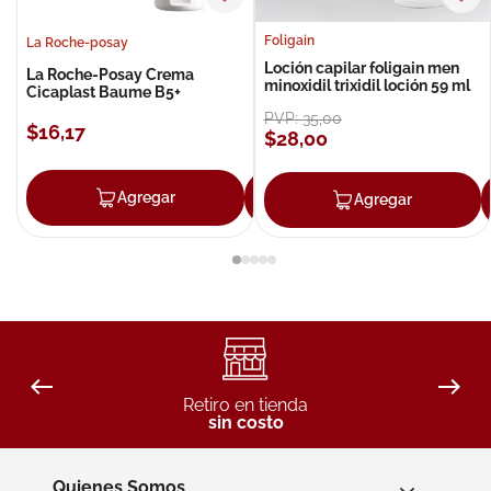
Foligain
La Roche-posay
Loción capilar foligain men
La Roche-Posay Crema
minoxidil trixidil loción 59 ml
Cicaplast Baume B5+
PVP:
35
,
00
$
16
,
17
$
28
,
00
Agregar
Agregar
Agregar
Retiro en tienda
sin costo
Quienes Somos