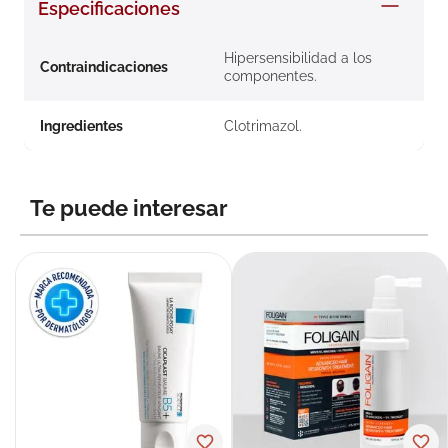
Especificaciones
8
.
roche posay
9
.
megacistin
Hipersensibilidad a los
Contraindicaciones
componentes.
10
.
pañales
Ingredientes
Clotrimazol.
Te puede interesar