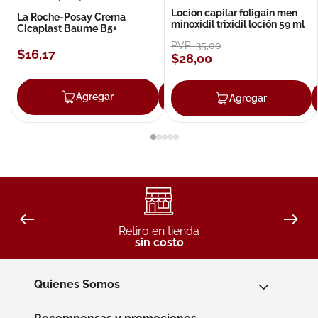
Loción capilar foligain men
La Roche-Posay Crema
minoxidil trixidil loción 59 ml
Cicaplast Baume B5+
PVP:
35
,
00
$
16
,
17
$
28
,
00
Agregar
Agregar
Agregar
Retiro en tienda
sin costo
Quienes Somos