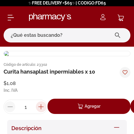
✨FREE DELIVERY +$65✨| CODIGO:FD65
¿Qué estas buscando?
términos más buscados
Código de artículo
:
23302
1
.
eucerin
Curita hansaplast inpermiables x 10
2
.
protector solar
$
1
,
08
3
.
bioderma
Inc. IVA
4
.
pilexil
Agregar
5
.
cerave
6
.
degraler
Descripción
7
.
isdin