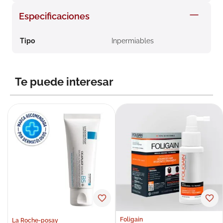
8
.
roche posay
Especificaciones
9
.
megacistin
Tipo
Inpermiables
10
.
pañales
Te puede interesar
Foligain
La Roche-posay