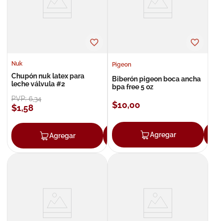
Nuk
Pigeon
Chupón nuk latex para
Biberón pigeon boca ancha
leche válvula #2
bpa free 5 oz
PVP:
6
,
34
$
10
,
00
$
1
,
58
Agregar
Agregar
Agregar