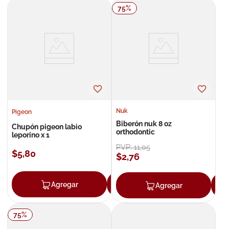
75
%
8
.
roche posay
9
.
isdin
10
.
pañales
Nuk
Pigeon
Biberón nuk 8 oz
Chupón pigeon labio
orthodontic
leporino x 1
PVP:
11
,
05
$
5
,
80
$
2
,
76
Agregar
Agregar
Agregar
75
%