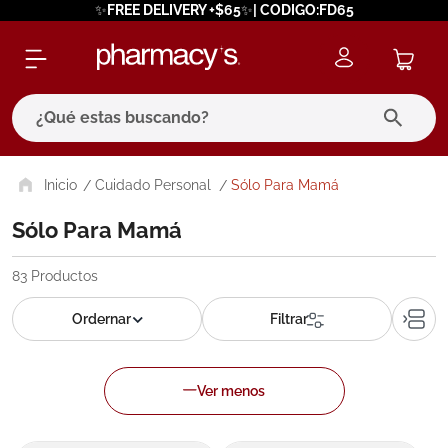
✨FREE DELIVERY +$65✨| CODIGO:FD65
¿Qué estas buscando?
términos más buscados
Cuidado Personal
Sólo Para Mamá
1
.
eucerin
Sólo Para Mamá
2
.
protector solar
83
Productos
3
.
pilexil
4
.
bioderma
5
.
cerave
6
.
megacistin
7
.
degraler