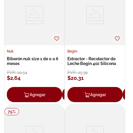
Nuk
Begin
Biberón nuk size 1 de 0 a 6
Extractor - Recolector de
meses
Leche Begin 4oz Silicona
PVP:
10
,
54
PVP:
25
,
39
$
2
,
64
$
20
,
31
Agregar
Agregar
Agregar
75
%