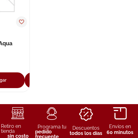
 Aqua
gar
Agregar
Retiro en
Envíos en
Programa tu
Descuentos
tienda
pedido
60 minutos
todos los días
sin costo
frecuente