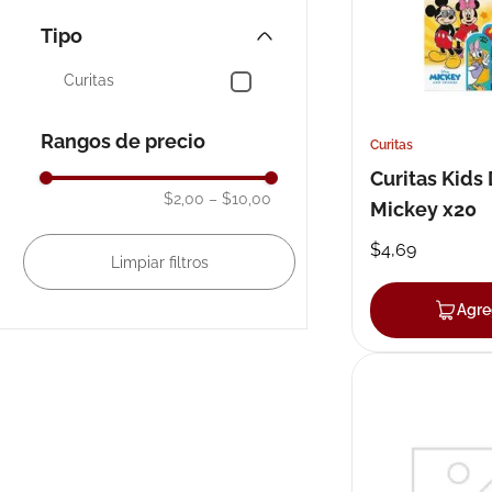
Tipo
10
.
neumofl
Curitas
Rangos de precio
Curitas
Curitas Kids
$2,00
–
$10,00
Mickey x20
$
4
,
69
Agre