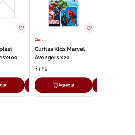
Curitas
plast
Curitas Kids Marvel
esx100
Avengers x20
$
4
,
69
gar
Agregar
Agregar
Agregar