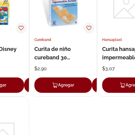
ux
Cureband
Hansaplast
 Disney
Curita de niño
Curita hansa
cureband 30
impermeabl
unidades
$
2
,
90
$
3
,
07
gar
Agregar
Agregar
Agregar
Agre