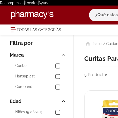
Recompensas
Locales
Ayuda
¿Qué estas bu
TODAS LAS CATEGORÍAS
términ
Cuidad
1
.
eucerin
2
.
protector
Marca
Curitas Pa
3
.
bioderm
Curitas
4
.
pilexil
5
Productos
Hansaplast
5
.
cerave
Cureband
6
.
degraler
7
.
megacist
Edad
8
.
roche po
Niños (5 años +)
9
.
isdin