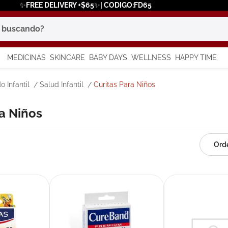
✨FREE DELIVERY +$65✨| CODIGO:FD65
scando?
MEDICINAS
SKINCARE
BABY DAYS
WELLNESS
HAPPY TIME
os más buscados
o Infantil
Salud Infantil
Curitas Para Niños
 solar
ra Niños
a
in
say